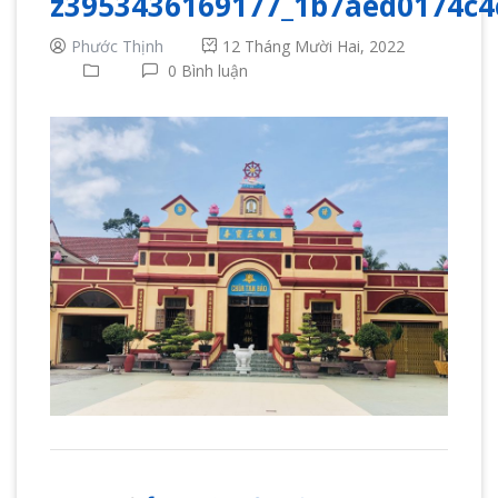
z3953436169177_1b7aed0174c4
Phước Thịnh
12 Tháng Mười Hai, 2022
0 Bình luận