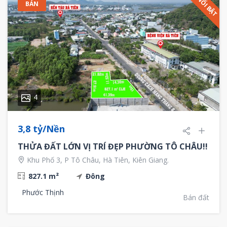
NỔI BẬT
BÁN
4
3,8 tỷ/Nền
THỬA ĐẤT LỚN VỊ TRÍ ĐẸP PHƯỜNG TÔ CHÂU!!
Khu Phố 3, P Tô Châu, Hà Tiên, Kiên Giang.
827.1 m²
Đông
Phước Thịnh
Bán đất
6