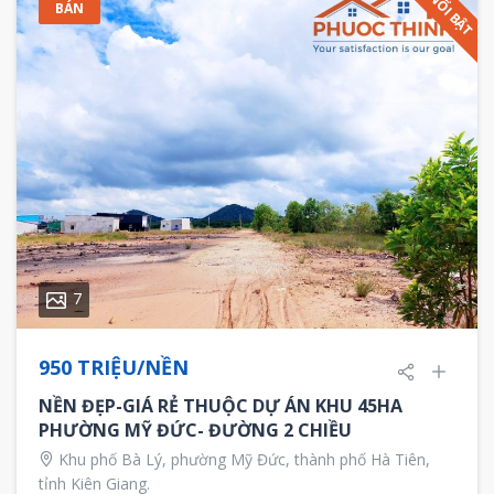
NỔI BẬT
BÁN
7
950 TRIỆU/NỀN
NỀN ĐẸP-GIÁ RẺ THUỘC DỰ ÁN KHU 45HA
PHƯỜNG MỸ ĐỨC- ĐƯỜNG 2 CHIỀU
Khu phố Bà Lý, phường Mỹ Đức, thành phố Hà Tiên,
tỉnh Kiên Giang.