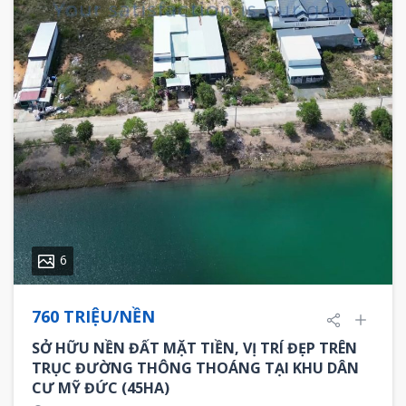
6
760 TRIỆU/NỀN
SỞ HỮU NỀN ĐẤT MẶT TIỀN, VỊ TRÍ ĐẸP TRÊN
TRỤC ĐƯỜNG THÔNG THOÁNG TẠI KHU DÂN
CƯ MỸ ĐỨC (45HA)