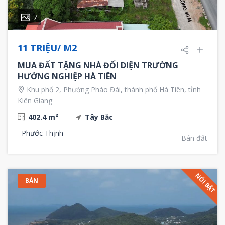
7
11 TRIỆU/ M2
MUA ĐẤT TẶNG NHÀ ĐỐI DIỆN TRƯỜNG
HƯỚNG NGHIỆP HÀ TIÊN
Khu phố 2, Phường Pháo Đài, thành phố Hà Tiên, tỉnh
Kiên Giang
402.4 m²
Tây Bắc
Phước Thịnh
Bán đất
NỔI BẬT
BÁN