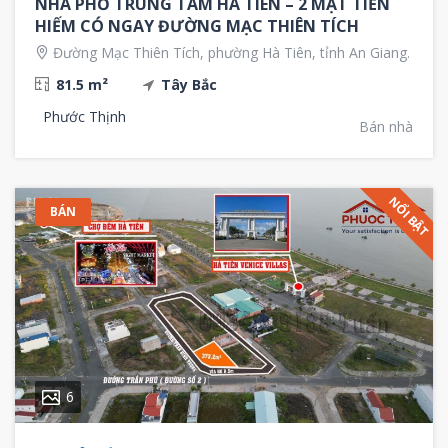
NHÀ PHỐ TRUNG TÂM HÀ TIÊN – 2 MẶT TIỀN
HIẾM CÓ NGAY ĐƯỜNG MẠC THIÊN TÍCH
Đường Mạc Thiên Tích, phường Hà Tiên, tỉnh An Giang.
81.5 m²
Tây Bắc
Phước Thịnh
Bán nhà
NỔI BẬT
BÁN
6