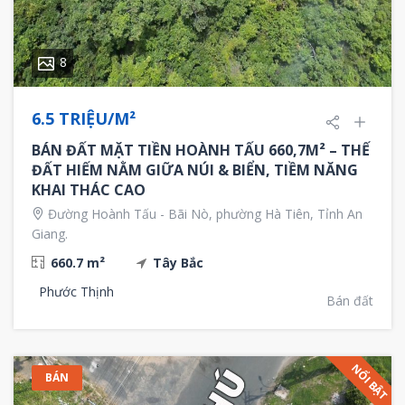
8
6.5 TRIỆU/M²
BÁN ĐẤT MẶT TIỀN HOÀNH TẤU 660,7M² – THẾ
ĐẤT HIẾM NẰM GIỮA NÚI & BIỂN, TIỀM NĂNG
KHAI THÁC CAO
Đường Hoành Tấu - Bãi Nò, phường Hà Tiên, Tỉnh An
Giang.
660.7 m²
Tây Bắc
Phước Thịnh
Bán đất
NỔI BẬT
BÁN