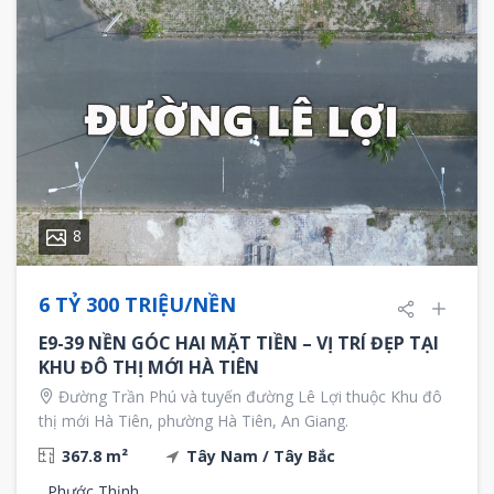
8
6 TỶ 300 TRIỆU/NỀN
E9-39 NỀN GÓC HAI MẶT TIỀN – VỊ TRÍ ĐẸP TẠI
KHU ĐÔ THỊ MỚI HÀ TIÊN
Đường Trần Phú và tuyến đường Lê Lợi thuộc Khu đô
thị mới Hà Tiên, phường Hà Tiên, An Giang.
367.8 m²
Tây Nam
/
Tây Bắc
Phước Thịnh