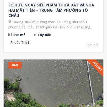
SỞ HỮU NGAY SIÊU PHẨM THỬA ĐẤT VÀ NHÀ
HAI MẶT TIỀN – TRUNG TÂM PHƯỜNG TÔ
CHÂU
Đường 30/4 và đường Phan Thị Ràng, khu phố 1,
phường Tô Châu, thành phố Hà Tiên, tỉnh Kiên Giang.
356 m²
Tây Bắc
Phước Thịnh
Bán đất
NỔI BẬT
BÁN