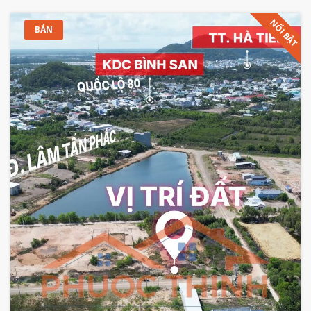
NỔI BẬT
BÁN