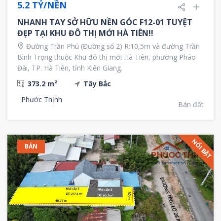
5.2 TỶ/NỀN
NHANH TAY SỞ HỮU NỀN GÓC F12-01 TUYỆT
ĐẸP TẠI KHU ĐÔ THỊ MỚI HÀ TIÊN!!
Đường Trần Phú (Đường số 2) R:10,5m và đường Trần
Bình Trọng thuộc Khu đô thị mới Hà Tiên, phường Pháo
Đài, TP. Hà Tiên, tỉnh Kiên Giang.
373.2 m²
Tây Bắc
Phước Thịnh
Bán đất
NỔI BẬT
BÁN