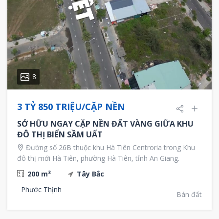
8
3 TỶ 850 TRIỆU/CẶP NỀN
SỞ HỮU NGAY CẶP NỀN ĐẤT VÀNG GIỮA KHU
ĐÔ THỊ BIỂN SẦM UẤT
Đường số 26B thuộc khu Hà Tiên Centroria trong Khu
đô thị mới Hà Tiên, phường Hà Tiên, tỉnh An Giang.
200 m²
Tây Bắc
Phước Thịnh
Bán đất