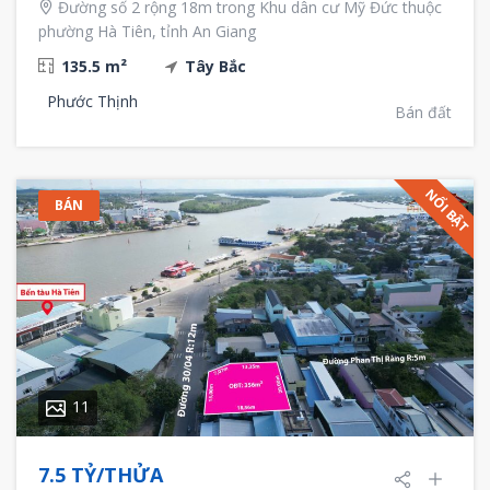
Đường số 2 rộng 18m trong Khu dân cư Mỹ Đức thuộc
phường Hà Tiên, tỉnh An Giang
135.5 m²
Tây Bắc
Phước Thịnh
Bán đất
NỔI BẬT
BÁN
11
7.5 TỶ/THỬA