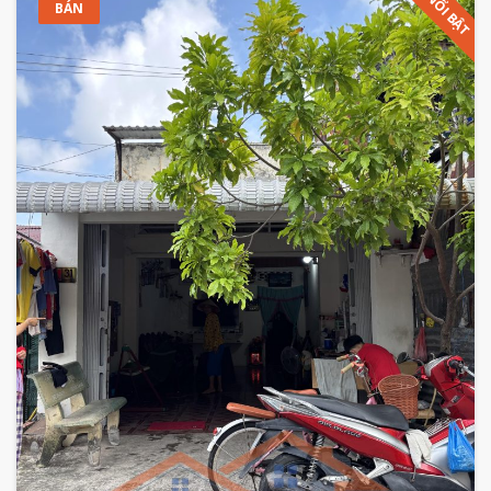
NỔI BẬT
BÁN