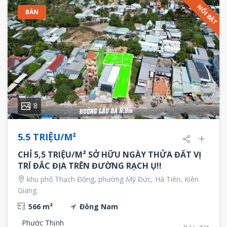
NỔI BẬT
BÁN
8
5.5 TRIỆU/M²
CHỈ 5,5 TRIỆU/M² SỞ HỮU NGÀY THỬA ĐẤT VỊ
TRÍ ĐẮC ĐỊA TRÊN ĐƯỜNG RẠCH Ụ!!
khu phố Thạch Động, phường Mỹ Đức, Hà Tiên, Kiên
Giang.
566 m²
Đông Nam
Phước Thịnh