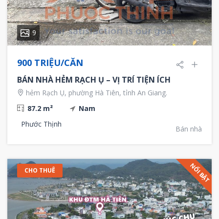
9
900 TRIỆU/CĂN
BÁN NHÀ HẺM RẠCH Ụ – VỊ TRÍ TIỆN ÍCH
hẻm Rạch Ụ, phường Hà Tiên, tỉnh An Giang.
87.2 m²
Nam
Phước Thịnh
Bán nhà
NỔI BẬT
CHO THUÊ