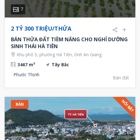
7
2 TỶ 300 TRIỆU/THỬA
BÁN THỬA ĐẤT TIỀM NĂNG CHO NGHỈ DƯỠNG
SINH THÁI HÀ TIÊN
Khu phố 3, phường Hà Tiên, tỉnh An Giang.
3467 m²
Tây Bắc
Phước Thịnh
Bán đất
NỔI BẬT
BÁN