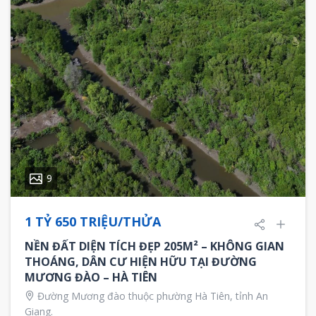
9
1 TỶ 650 TRIỆU/THỬA
NỀN ĐẤT DIỆN TÍCH ĐẸP 205M² – KHÔNG GIAN
THOÁNG, DÂN CƯ HIỆN HỮU TẠI ĐƯỜNG
MƯƠNG ĐÀO – HÀ TIÊN
Đường Mương đào thuộc phường Hà Tiên, tỉnh An
Giang.