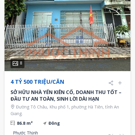
8
4 TỶ 500 TRIỆU/CĂN
SỞ HỮU NHÀ YẾN KIÊN CỐ, DOANH THU TỐT –
ĐẦU TƯ AN TOÀN, SINH LỜI DÀI HẠN
Đường Tô Châu, Khu phố 1, phường Hà Tiên, tỉnh An
Giang.
86.8 m²
Đông
Phước Thịnh