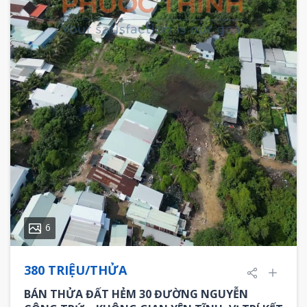
6
380 TRIỆU/THỬA
BÁN THỬA ĐẤT HẺM 30 ĐƯỜNG NGUYỄN