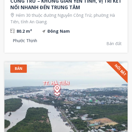
CÔNG TRỨ – KHÔNG GIAN YÊN TĨNH, VỊ TRÍ KẾT
NỐI NHANH ĐẾN TRUNG TÂM
Hẻm 30 thuộc đường Nguyễn Công Trứ, phường Hà
Tiên, tỉnh An Giang.
80.2 m²
Đông Nam
Phước Thịnh
Bán đất
NỔI BẬT
BÁN