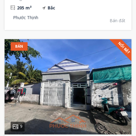
205 m²
Bắc
Phước Thịnh
Bán đất
NỔI BẬT
BÁN
9