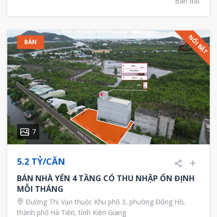
Bán đất
NỔI BẬT
BÁN
7
5.2 TỶ/CĂN
BÁN NHÀ YẾN 4 TẦNG CÓ THU NHẬP ỔN ĐỊNH
MỖI THÁNG
Đường Thị Vạn thuộc Khu phố 3, phường Đông Hồ,
thành phố Hà Tiên, tỉnh Kiên Giang