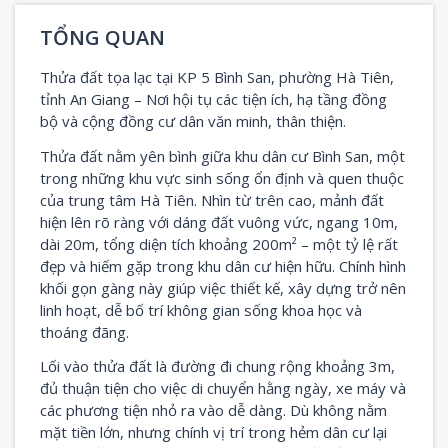
TỔNG QUAN
Thửa đất tọa lạc tại KP 5 Bình San, phường Hà Tiên,
tỉnh An Giang – Nơi hội tụ các tiện ích, hạ tầng đồng
bộ và cộng đồng cư dân văn minh, thân thiện.
Thửa đất nằm yên bình giữa khu dân cư Bình San, một
trong những khu vực sinh sống ổn định và quen thuộc
của trung tâm Hà Tiên. Nhìn từ trên cao, mảnh đất
hiện lên rõ ràng với dáng đất vuông vức, ngang 10m,
dài 20m, tổng diện tích khoảng 200m² – một tỷ lệ rất
đẹp và hiếm gặp trong khu dân cư hiện hữu. Chính hình
khối gọn gàng này giúp việc thiết kế, xây dựng trở nên
linh hoạt, dễ bố trí không gian sống khoa học và
thoáng đãng.
Lối vào thửa đất là đường đi chung rộng khoảng 3m,
đủ thuận tiện cho việc di chuyển hằng ngày, xe máy và
các phương tiện nhỏ ra vào dễ dàng. Dù không nằm
mặt tiền lớn, nhưng chính vị trí trong hẻm dân cư lại