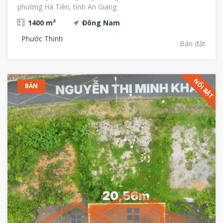
phường Hà Tiên, tỉnh An Giang
1400 m²
Đông Nam
Phước Thịnh
Bán đất
NỔI BẬT
BÁN