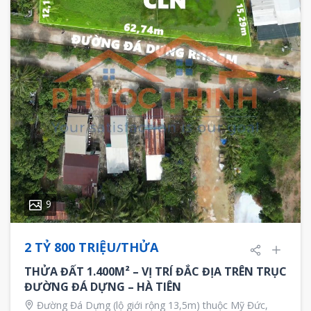
9
2 TỶ 800 TRIỆU/THỬA
THỬA ĐẤT 1.400M² – VỊ TRÍ ĐẮC ĐỊA TRÊN TRỤC
ĐƯỜNG ĐÁ DỰNG – HÀ TIÊN
Đường Đá Dựng (lộ giới rộng 13,5m) thuộc Mỹ Đức,