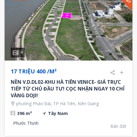
4
17 TRIỆU 400 /M²
NỀN V.D.DL02-KHU HÀ TIÊN VENICE- GIÁ TRỰC
TIẾP TỪ CHỦ ĐẦU TƯ! CỌC NHẬN NGAY 10 CHỈ
VÀNG DOJI!
phường Pháo Đài, TP Hà Tiên, Kiên Giang
396 m²
Tây Nam
Phước Thịnh
Bán đất