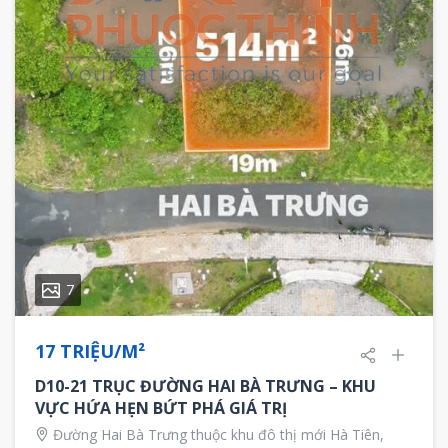
7
17 TRIỆU/M²
D10-21 TRỤC ĐƯỜNG HAI BÀ TRƯNG – KHU
VỰC HỨA HẸN BỨT PHÁ GIÁ TRỊ
Đường Hai Bà Trưng thuộc khu đô thị mới Hà Tiên,