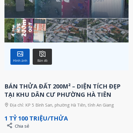
Hình ảnh
Bản đồ
BÁN THỬA ĐẤT 200M² – DIỆN TÍCH ĐẸP
TẠI KHU DÂN CƯ PHƯỜNG HÀ TIÊN
Địa chỉ:
KP 5 Bình San, phường Hà Tiên, tỉnh An Giang
1 TỶ 100 TRIỆU/THỬA
Chia sẻ