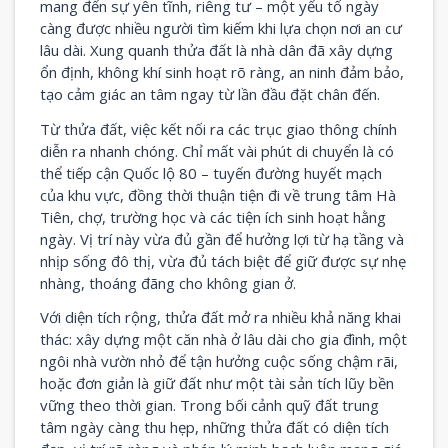
mang đến sự yên tĩnh, riêng tư – một yếu tố ngày
càng được nhiều người tìm kiếm khi lựa chọn nơi an cư
lâu dài. Xung quanh thửa đất là nhà dân đã xây dựng
ổn định, không khí sinh hoạt rõ ràng, an ninh đảm bảo,
tạo cảm giác an tâm ngay từ lần đầu đặt chân đến.
Từ thửa đất, việc kết nối ra các trục giao thông chính
diễn ra nhanh chóng. Chỉ mất vài phút di chuyển là có
thể tiếp cận Quốc lộ 80 – tuyến đường huyết mạch
của khu vực, đồng thời thuận tiện đi về trung tâm Hà
Tiên, chợ, trường học và các tiện ích sinh hoạt hằng
ngày. Vị trí này vừa đủ gần để hưởng lợi từ hạ tầng và
nhịp sống đô thị, vừa đủ tách biệt để giữ được sự nhẹ
nhàng, thoáng đãng cho không gian ở.
Với diện tích rộng, thửa đất mở ra nhiều khả năng khai
thác: xây dựng một căn nhà ở lâu dài cho gia đình, một
ngôi nhà vườn nhỏ để tận hưởng cuộc sống chậm rãi,
hoặc đơn giản là giữ đất như một tài sản tích lũy bền
vững theo thời gian. Trong bối cảnh quỹ đất trung
tâm ngày càng thu hẹp, những thửa đất có diện tích