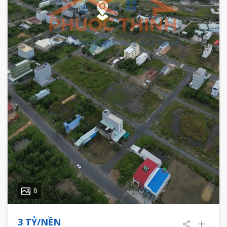
6
3 TỶ/NỀN