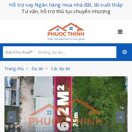
Hỗ trợ vay Ngân hàng mua nhà đất, lãi suất thấp
Tư vấn, hỗ trợ thủ tục chuyển nhượng
Trang chủ
Dự án
Các dự án