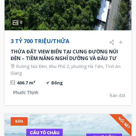
8
3 TỶ 700 TRIỆU/THỬA
THỬA ĐẤT VIEW BIỂN TẠI CUNG ĐƯỜNG NÚI
ĐÈN – TIỀM NĂNG NGHỈ DƯỠNG VÀ ĐẦU TƯ
Đường Núi Đèn, Khu Phố 2, phường Hà Tiên, Tỉnh An
Giang
406.7 m²
Đông
Phước Thịnh
Bán đất
NỔI BẬT
BÁN