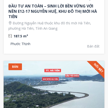
ĐẦU TƯ AN TOÀN – SINH LỜI BỀN VỮNG VỚI
NỀN E12-17 NGUYỄN HUỆ, KHU ĐÔ THỊ MỚI HÀ
TIÊN
Đường Nguyễn Huệ thuộc khu đô thị mới Hà Tiên,
phường Hà Tiên, Tỉnh An Giang
187.5 m²
Phước Thịnh
Bán đất
NỔI BẬT
BÁN