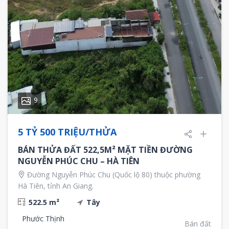
9
5 TỶ 500 TRIỆU/THỬA
BÁN THỬA ĐẤT 522,5M² MẶT TIỀN ĐƯỜNG
NGUYỄN PHÚC CHU – HÀ TIÊN
Đường Nguyễn Phúc Chu (Quốc lộ 80) thuộc phường
Hà Tiên, tỉnh An Giang.
522.5 m²
Tây
Phước Thịnh
Bán đất