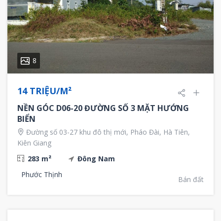
8
14 TRIỆU/M²
NỀN GÓC D06-20 ĐƯỜNG SỐ 3 MẶT HƯỚNG
BIỂN
Đường số 03-27 khu đô thị mới, Pháo Đài, Hà Tiên,
Kiên Giang
283 m²
Đông Nam
Phước Thịnh
Bán đất
6