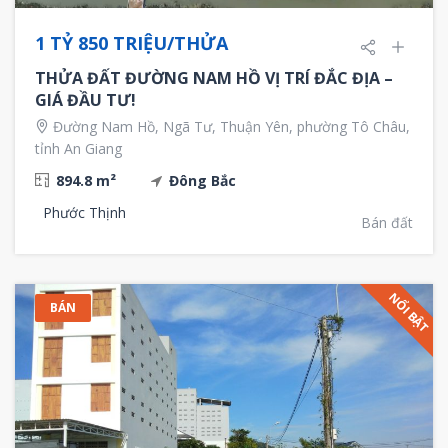
1 TỶ 850 TRIỆU/THỬA
THỬA ĐẤT ĐƯỜNG NAM HỒ VỊ TRÍ ĐẮC ĐỊA –
GIÁ ĐẦU TƯ!
Đường Nam Hồ, Ngã Tư, Thuận Yên, phường Tô Châu,
tỉnh An Giang
894.8 m²
Đông Bắc
Phước Thịnh
Bán đất
NỔI BẬT
BÁN