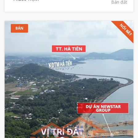
Bán đất
NỔI BẬT
BÁN