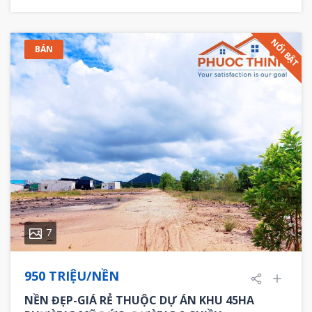
NỔI BẬT
BÁN
7
950 TRIỆU/NỀN
NỀN ĐẸP-GIÁ RẺ THUỘC DỰ ÁN KHU 45HA