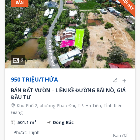
NỔI BẬT
BÁN
6
950 TRIỆU/THỬA
BÁN ĐẤT VƯỜN – LIỀN KỀ ĐƯỜNG BÃI NÒ, GIÁ
ĐẦU TƯ
Khu Phố 2, phường Pháo Đài, TP. Hà Tiên, Tỉnh Kiên
Giang.
501.1 m²
Đông Bắc
Phước Thịnh
Bán đất