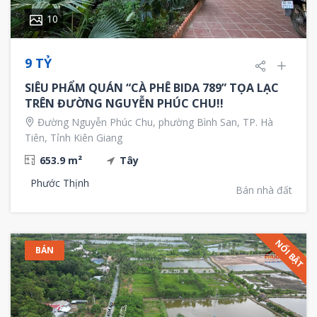
10
9 TỶ
SIÊU PHẨM QUÁN “CÀ PHÊ BIDA 789” TỌA LẠC
TRÊN ĐƯỜNG NGUYỄN PHÚC CHU!!
Đường Nguyễn Phúc Chu, phường Bình San, TP. Hà
Tiên, Tỉnh Kiên Giang
653.9 m²
Tây
Phước Thịnh
Bán nhà đất
NỔI BẬT
BÁN