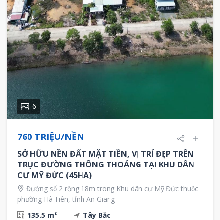
6
760 TRIỆU/NỀN
SỞ HỮU NỀN ĐẤT MẶT TIỀN, VỊ TRÍ ĐẸP TRÊN
TRỤC ĐƯỜNG THÔNG THOÁNG TẠI KHU DÂN
CƯ MỸ ĐỨC (45HA)
Đường số 2 rộng 18m trong Khu dân cư Mỹ Đức thuộc
phường Hà Tiên, tỉnh An Giang
135.5 m²
Tây Bắc