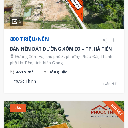
6
800 TRIỆU/NỀN
BÁN NỀN ĐẤT ĐƯỜNG XÓM EO – TP. HÀ TIÊN
Đường Xóm Eo, khu phố 3, phường Pháo Đài, Thành
phố Hà Tiên, tỉnh Kiên Giang
469.5 m²
Đông Bắc
Phước Thịnh
Bán đất
NỔI BẬT
BÁN