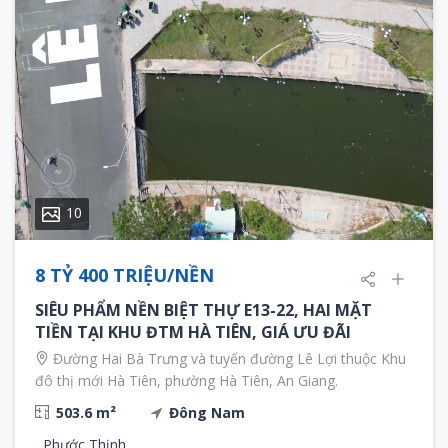
10
8 TỶ 400 TRIỆU/NỀN
SIÊU PHẨM NỀN BIỆT THỰ E13-22, HAI MẶT
TIỀN TẠI KHU ĐTM HÀ TIÊN, GIÁ ƯU ĐÃI
Đường Hai Bà Trưng và tuyến đường Lê Lợi thuộc Khu
đô thị mới Hà Tiên, phường Hà Tiên, An Giang.
503.6 m²
Đông Nam
Phước Thịnh