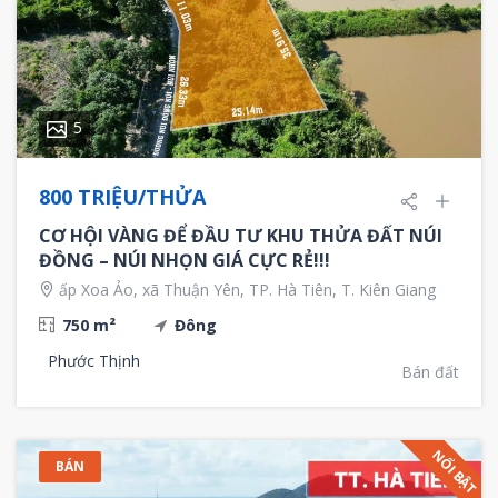
5
800 TRIỆU/THỬA
CƠ HỘI VÀNG ĐỂ ĐẦU TƯ KHU THỬA ĐẤT NÚI
ĐỒNG – NÚI NHỌN GIÁ CỰC RẺ!!!
ấp Xoa Ảo, xã Thuận Yên, TP. Hà Tiên, T. Kiên Giang
750 m²
Đông
Phước Thịnh
Bán đất
NỔI BẬT
BÁN