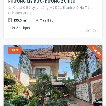
PHƯỜNG MỸ ĐỨC- ĐƯỜNG 2 CHIỀU
Khu phố Bà Lý, phường Mỹ Đức, thành phố Hà Tiên,
tỉnh Kiên Giang.
135.5 m²
Tây Bắc
Phước Thịnh
Bán đất
NỔI BẬT
BÁN