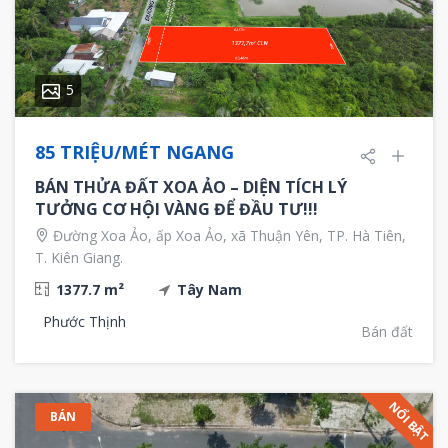
5
85 TRIỆU/MÉT NGANG
BÁN THỬA ĐẤT XOA ẢO – DIỆN TÍCH LÝ
TƯỞNG CƠ HỘI VÀNG ĐỂ ĐẦU TƯ!!!
Đường Xoa Ảo, ấp Xoa Ảo, xã Thuận Yên, TP. Hà Tiên,
T. Kiên Giang.
1377.7 m²
Tây Nam
Phước Thịnh
Bán đất
NỔI BẬT
BÁN