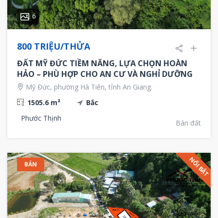
6
800 TRIỆU/THỬA
ĐẤT MỸ ĐỨC TIỀM NĂNG, LỰA CHỌN HOÀN
HẢO – PHÙ HỢP CHO AN CƯ VÀ NGHỈ DƯỠNG
Mỹ Đức, phường Hà Tiên, tỉnh An Giang.
1505.6 m²
Bắc
Phước Thịnh
Bán đất
NỔI BẬT
BÁN