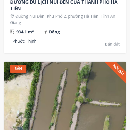
ĐƯỜNG DU LỊCH NÚI ĐÈN CỦA THÀNH PHỐ HÀ
TIÊN
Đường Núi Đèn, Khu Phố 2, phường Hà Tiên, Tỉnh An
Giang
934.1 m²
Đông
Phước Thịnh
Bán đất
NỔI BẬT
BÁN