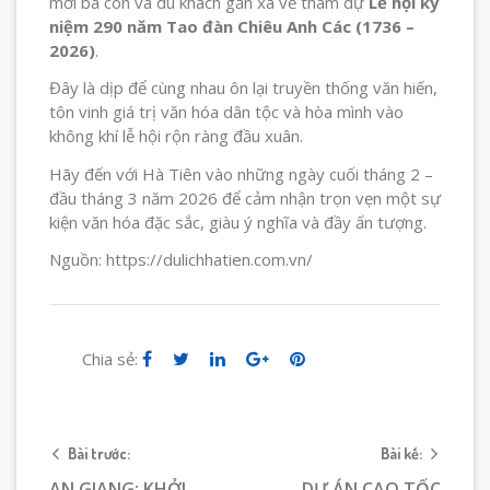
mời bà con và du khách gần xa về tham dự
Lễ hội kỷ
niệm 290 năm Tao đàn Chiêu Anh Các (1736 –
2026)
.
Đây là dịp để cùng nhau ôn lại truyền thống văn hiến,
tôn vinh giá trị văn hóa dân tộc và hòa mình vào
không khí lễ hội rộn ràng đầu xuân.
Hãy đến với Hà Tiên vào những ngày cuối tháng 2 –
đầu tháng 3 năm 2026 để cảm nhận trọn vẹn một sự
kiện văn hóa đặc sắc, giàu ý nghĩa và đầy ấn tượng.
Nguồn: https://dulichhatien.com.vn/
Chia sẻ:
Bài trước:
Bài kế:
AN GIANG: KHỞI
DỰ ÁN CAO TỐC