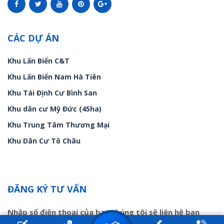
CÁC DỰ ÁN
Khu Lấn Biển C&T
Khu Lấn Biển Nam Hà Tiên
Khu Tái Định Cư Bình San
Khu dân cư Mỹ Đức (45ha)
Khu Trung Tâm Thương Mại
Khu Dân Cư Tô Châu
ĐĂNG KÝ TƯ VẤN
Nhập số điện thoại của bạn chúng tôi sẽ liên hệ bạn
trong ít phút!