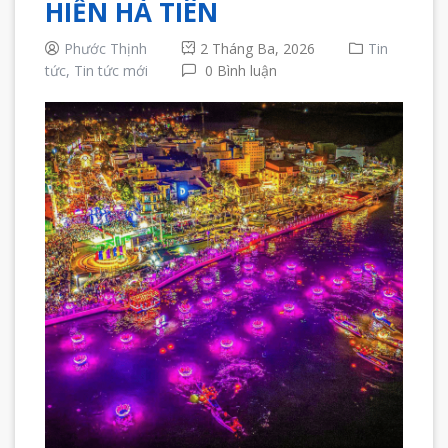
HIẾN HÀ TIÊN
Phước Thịnh
2 Tháng Ba, 2026
Tin
tức,
Tin tức mới
0 Bình luận