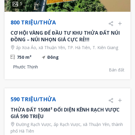
5
800 TRIỆU/THỬA
CƠ HỘI VÀNG ĐỂ ĐẦU TƯ KHU THỬA ĐẤT NÚI
ĐỒNG – NÚI NHỌN GIÁ CỰC RẺ!!!
ấp Xoa Ảo, xã Thuận Yên, TP. Hà Tiên, T. Kiên Giang
750 m²
Đông
Phước Thịnh
Bán đất
5
NỔI BẬT
BÁN
590 TRIỆU/THỬA
THỬA ĐẤT 150M² ĐỐI DIỆN KÊNH RẠCH VƯỢC
GIÁ 590 TRIỆU
Đường Rạch Vược, ấp Rạch Vược, xã Thuận Yên, thành
phố Hà Tiên