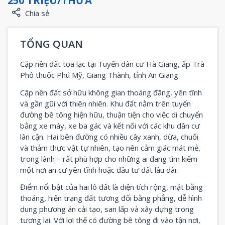
250 TRIỆU/THỬA
Chia sẻ
TỔNG QUAN
Cặp nền đất tọa lạc tại Tuyến dân cư Hà Giang, ấp Trà
Phô thuộc Phú Mỹ, Giang Thành, tỉnh An Giang
Cặp nền đất sở hữu không gian thoáng đãng, yên tĩnh
và gần gũi với thiên nhiên. Khu đất nằm trên tuyến
đường bê tông hiện hữu, thuận tiện cho việc di chuyển
bằng xe máy, xe ba gác và kết nối với các khu dân cư
lân cận. Hai bên đường có nhiều cây xanh, dừa, chuối
và thảm thực vật tự nhiên, tạo nên cảm giác mát mẻ,
trong lành – rất phù hợp cho những ai đang tìm kiếm
một nơi an cư yên tĩnh hoặc đầu tư đất lâu dài.
Điểm nổi bật của hai lô đất là diện tích rộng, mặt bằng
thoáng, hiện trạng đất tương đối bằng phẳng, dễ hình
dung phương án cải tạo, san lấp và xây dựng trong
tương lai. Với lợi thế có đường bê tông đi vào tận nơi,