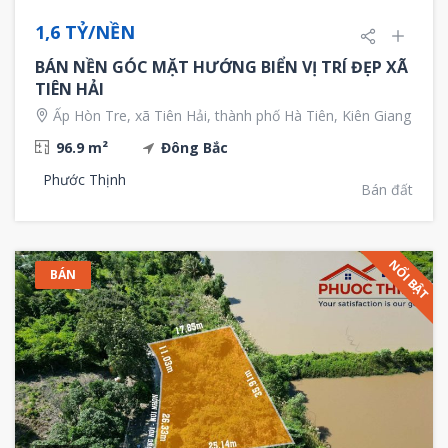
1,6 TỶ/NỀN
BÁN NỀN GÓC MẶT HƯỚNG BIỂN VỊ TRÍ ĐẸP XÃ
TIÊN HẢI
Ấp Hòn Tre, xã Tiên Hải, thành phố Hà Tiên, Kiên Giang
96.9 m²
Đông Bắc
Phước Thịnh
Bán đất
NỔI BẬT
BÁN