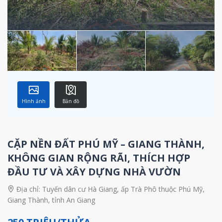
Hình ảnh
Bản đồ
CẶP NỀN ĐẤT PHÚ MỸ – GIANG THÀNH,
KHÔNG GIAN RỘNG RÃI, THÍCH HỢP
ĐẦU TƯ VÀ XÂY DỰNG NHÀ VƯỜN
Địa chỉ:
Tuyến dân cư Hà Giang, ấp Trà Phô thuộc Phú Mỹ,
Giang Thành, tỉnh An Giang