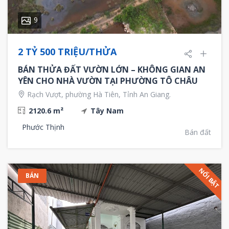
9
2 TỶ 500 TRIỆU/THỬA
BÁN THỬA ĐẤT VƯỜN LỚN – KHÔNG GIAN AN
YÊN CHO NHÀ VƯỜN TẠI PHƯỜNG TÔ CHÂU
Rạch Vượt, phường Hà Tiên, Tỉnh An Giang.
2120.6 m²
Tây Nam
Phước Thịnh
Bán đất
NỔI BẬT
BÁN