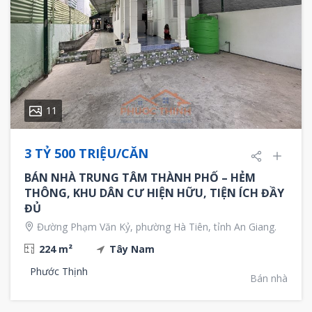
11
3 TỶ 500 TRIỆU/CĂN
BÁN NHÀ TRUNG TÂM THÀNH PHỐ – HẺM
THÔNG, KHU DÂN CƯ HIỆN HỮU, TIỆN ÍCH ĐẦY
ĐỦ
Đường Phạm Văn Kỷ, phường Hà Tiên, tỉnh An Giang.
224 m²
Tây Nam
Phước Thịnh
Bán nhà