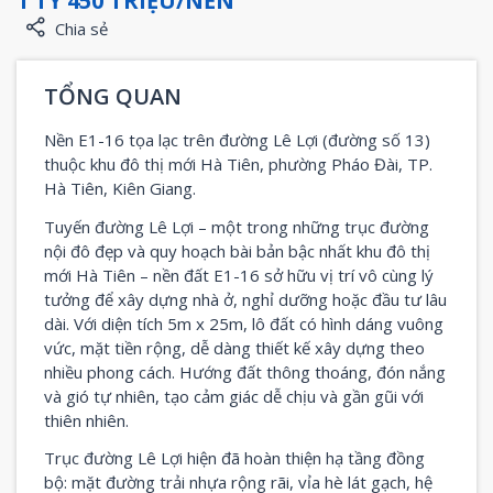
1 TỶ 450 TRIỆU/NỀN
Chia sẻ
TỔNG QUAN
Nền E1-16 tọa lạc trên đường Lê Lợi (đường số 13)
thuộc khu đô thị mới Hà Tiên, phường Pháo Đài, TP.
Hà Tiên, Kiên Giang.
Tuyến đường Lê Lợi – một trong những trục đường
nội đô đẹp và quy hoạch bài bản bậc nhất khu đô thị
mới Hà Tiên – nền đất E1-16 sở hữu vị trí vô cùng lý
tưởng để xây dựng nhà ở, nghỉ dưỡng hoặc đầu tư lâu
dài. Với diện tích 5m x 25m, lô đất có hình dáng vuông
vức, mặt tiền rộng, dễ dàng thiết kế xây dựng theo
nhiều phong cách. Hướng đất thông thoáng, đón nắng
và gió tự nhiên, tạo cảm giác dễ chịu và gần gũi với
thiên nhiên.
Trục đường Lê Lợi hiện đã hoàn thiện hạ tầng đồng
bộ: mặt đường trải nhựa rộng rãi, vỉa hè lát gạch, hệ