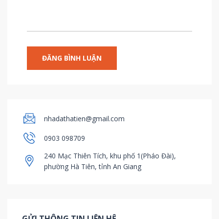
nhadathatien@gmail.com
0903 098709
240 Mạc Thiên Tích, khu phố 1(Pháo Đài),
phường Hà Tiên, tỉnh An Giang
GỬI THÔNG TIN LIÊN HỆ