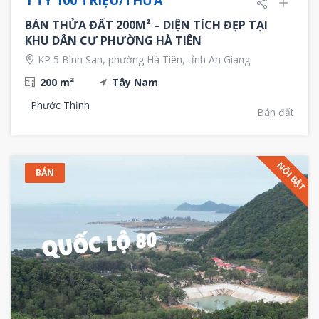
BÁN THỬA ĐẤT 200M² – DIỆN TÍCH ĐẸP TẠI
KHU DÂN CƯ PHƯỜNG HÀ TIÊN
KP 5 Bình San, phường Hà Tiên, tỉnh An Giang
200 m²
Tây Nam
Phước Thịnh
Bán đất
NỔI BẬT
BÁN