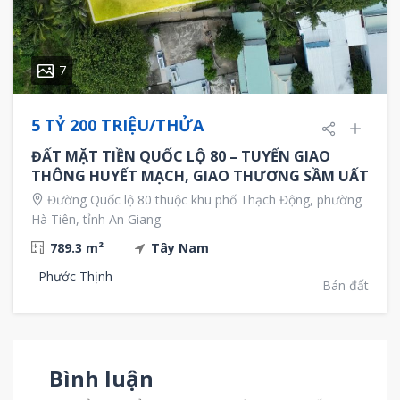
7
5 TỶ 200 TRIỆU/THỬA
ĐẤT MẶT TIỀN QUỐC LỘ 80 – TUYẾN GIAO
THÔNG HUYẾT MẠCH, GIAO THƯƠNG SẦM UẤT
Đường Quốc lộ 80 thuộc khu phố Thạch Động, phường
Hà Tiên, tỉnh An Giang
789.3 m²
Tây Nam
Phước Thịnh
Bán đất
Bình luận