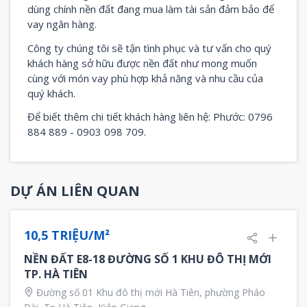
dùng chính nền đất đang mua làm tài sản đảm bảo để
vay ngân hàng.
Công ty chúng tôi sẽ tận tình phục và tư vấn cho quý
khách hàng sở hữu được nền đất như mong muốn
cùng với món vay phù hợp khả năng và nhu cầu của
quý khách.
Để biết thêm chi tiết khách hàng liên hệ: Phước: 0796
884 889 - 0903 098 709.
DỰ ÁN LIÊN QUAN
6
NỔI BẬT
BÁN
10,5 TRIỆU/M²
NỀN ĐẤT E8-18 ĐƯỜNG SỐ 1 KHU ĐÔ THỊ MỚI
TP. HÀ TIÊN
Đường số 01 Khu đô thị mới Hà Tiên, phường Pháo