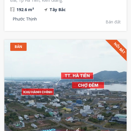
Đài, Tp Hà Tiên, Kiên Giang.
192.6 m²
Tây Bắc
Phước Thịnh
Bán đất
NỔI BẬT
BÁN