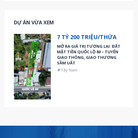
DỰ ÁN VỪA XEM
7 TỶ 200 TRIỆU/THỬA
MỞ RA GIÁ TRỊ TƯƠNG LAI: ĐẤT
MẶT TIỀN QUỐC LỘ 80 – TUYẾN
GIAO THÔNG, GIAO THƯƠNG
SẦM UẤT
Tây Nam