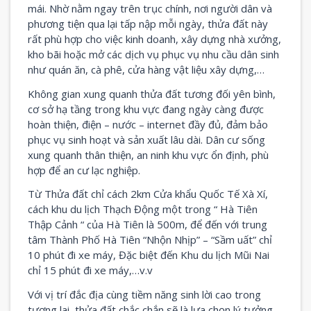
mái. Nhờ nằm ngay trên trục chính, nơi người dân và
phương tiện qua lại tấp nập mỗi ngày, thửa đất này
rất phù hợp cho việc kinh doanh, xây dựng nhà xưởng,
kho bãi hoặc mở các dịch vụ phục vụ nhu cầu dân sinh
như quán ăn, cà phê, cửa hàng vật liệu xây dựng,…
Không gian xung quanh thửa đất tương đối yên bình,
cơ sở hạ tầng trong khu vực đang ngày càng được
hoàn thiện, điện – nước – internet đầy đủ, đảm bảo
phục vụ sinh hoạt và sản xuất lâu dài. Dân cư sống
xung quanh thân thiện, an ninh khu vực ổn định, phù
hợp để an cư lạc nghiệp.
Từ Thửa đất chỉ cách 2km Cửa khẩu Quốc Tế Xà Xí,
cách khu du lịch Thạch Động một trong “ Hà Tiên
Thập Cảnh “ của Hà Tiên là 500m, để đến với trung
tâm Thành Phố Hà Tiên “Nhộn Nhịp” – “Sầm uất” chỉ
10 phút đi xe máy, Đặc biệt đến Khu du lịch Mũi Nai
chỉ 15 phút đi xe máy,…v.v
Với vị trí đắc địa cùng tiềm năng sinh lời cao trong
tương lai, thửa đất chắc chắn sẽ là lựa chọn lý tưởng