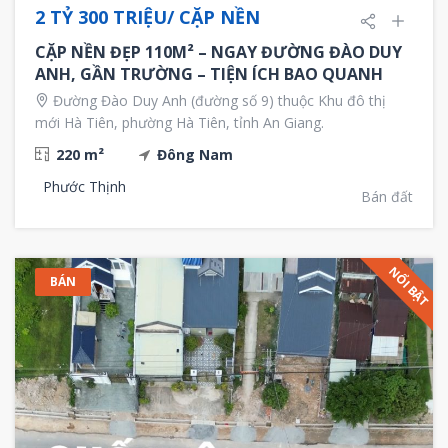
2 TỶ 300 TRIỆU/ CẶP NỀN
CẶP NỀN ĐẸP 110M² – NGAY ĐƯỜNG ĐÀO DUY
ANH, GẦN TRƯỜNG – TIỆN ÍCH BAO QUANH
Đường Đào Duy Anh (đường số 9) thuộc Khu đô thị
mới Hà Tiên, phường Hà Tiên, tỉnh An Giang.
220 m²
Đông Nam
Phước Thịnh
Bán đất
NỔI BẬT
BÁN