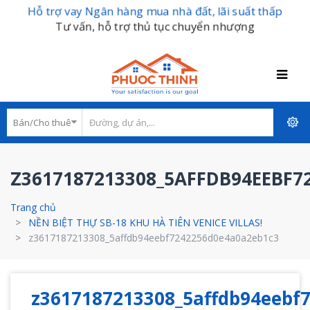
Hỗ trợ vay Ngân hàng mua nhà đất, lãi suất thấp
Tư vấn, hỗ trợ thủ tục chuyển nhượng
Z3617187213308_5AFFDB94EEBF7
Trang chủ
NỀN BIỆT THỰ SB-18 KHU HÀ TIÊN VENICE VILLAS!
z3617187213308_5affdb94eebf7242256d0e4a0a2eb1c3
z3617187213308_5affdb94eebf