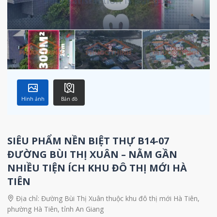
Hình ảnh
Bản đồ
SIÊU PHẨM NỀN BIỆT THỰ B14-07
ĐƯỜNG BÙI THỊ XUÂN – NẰM GẦN
NHIỀU TIỆN ÍCH KHU ĐÔ THỊ MỚI HÀ
TIÊN
Địa chỉ:
Đường Bùi Thị Xuân thuộc khu đô thị mới Hà Tiên,
phường Hà Tiên, tỉnh An Giang