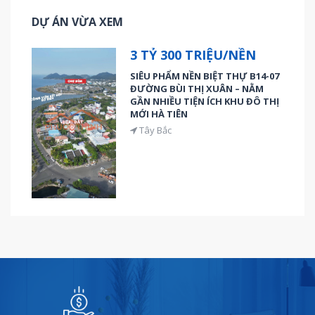
DỰ ÁN VỪA XEM
3 TỶ 300 TRIỆU/NỀN
SIÊU PHẨM NỀN BIỆT THỰ B14-07
ĐƯỜNG BÙI THỊ XUÂN – NẰM
GẦN NHIỀU TIỆN ÍCH KHU ĐÔ THỊ
MỚI HÀ TIÊN
Tây Bắc