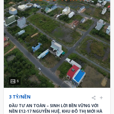
6
3 TỶ/NỀN
ĐẦU TƯ AN TOÀN – SINH LỜI BỀN VỮNG VỚI
NỀN E12-17 NGUYỄN HUỆ, KHU ĐÔ THỊ MỚI HÀ