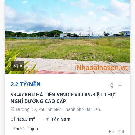
8
2.2 TỶ/NỀN
SB-47 KHU HÀ TIÊN VENICE VILLAS-BIỆT THỰ
NGHỈ DƯỠNG CAO CẤP
Đường D2, khu lấn biển Thành phố Hà Tiên.
135.3 m²
Tây Nam
Phước Thịnh
Bán đất