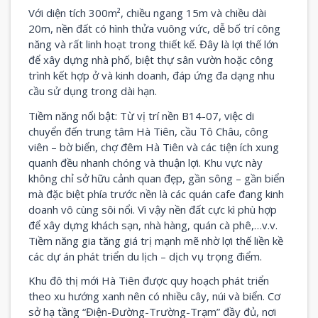
Với diện tích 300m², chiều ngang 15m và chiều dài
20m, nền đất có hình thửa vuông vức, dễ bố trí công
năng và rất linh hoạt trong thiết kế. Đây là lợi thế lớn
để xây dựng nhà phố, biệt thự sân vườn hoặc công
trình kết hợp ở và kinh doanh, đáp ứng đa dạng nhu
cầu sử dụng trong dài hạn.
Tiềm năng nổi bật: Từ vị trí nền B14-07, việc di
chuyển đến trung tâm Hà Tiên, cầu Tô Châu, công
viên – bờ biển, chợ đêm Hà Tiên và các tiện ích xung
quanh đều nhanh chóng và thuận lợi. Khu vực này
không chỉ sở hữu cảnh quan đẹp, gần sông – gần biển
mà đặc biệt phía trước nền là các quán cafe đang kinh
doanh vô cùng sôi nổi. Vì vậy nền đất cực kì phù hợp
để xây dựng khách sạn, nhà hàng, quán cà phê,…v.v.
Tiềm năng gia tăng giá trị mạnh mẽ nhờ lợi thế liền kề
các dự án phát triển du lịch – dịch vụ trọng điểm.
Khu đô thị mới Hà Tiên được quy hoạch phát triển
theo xu hướng xanh nên có nhiều cây, núi và biển. Cơ
sở hạ tầng “Điện-Đường-Trường-Trạm” đầy đủ, nơi