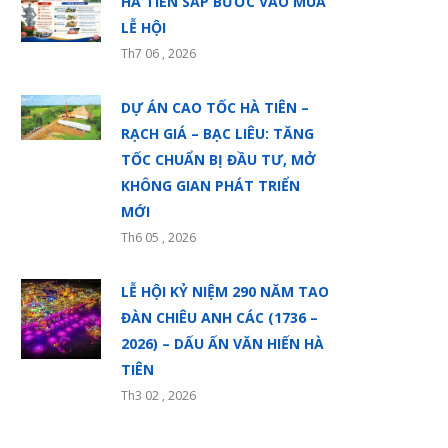
HÀ TIÊN SẮP BƯỚC VÀO MÙA
LỄ HỘI
Th7 06 , 2026
DỰ ÁN CAO TỐC HÀ TIÊN –
RẠCH GIÁ – BẠC LIÊU: TĂNG
TỐC CHUẨN BỊ ĐẦU TƯ, MỞ
KHÔNG GIAN PHÁT TRIỂN
MỚI
Th6 05 , 2026
LỄ HỘI KỶ NIỆM 290 NĂM TAO
ĐÀN CHIÊU ANH CÁC (1736 –
2026) – DẤU ẤN VĂN HIẾN HÀ
TIÊN
Th3 02 , 2026