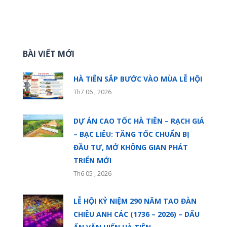
BÀI VIẾT MỚI
HÀ TIÊN SẮP BƯỚC VÀO MÙA LỄ HỘI
Th7 06 , 2026
DỰ ÁN CAO TỐC HÀ TIÊN – RẠCH GIÁ
– BẠC LIÊU: TĂNG TỐC CHUẨN BỊ
ĐẦU TƯ, MỞ KHÔNG GIAN PHÁT
TRIỂN MỚI
Th6 05 , 2026
LỄ HỘI KỶ NIỆM 290 NĂM TAO ĐÀN
CHIÊU ANH CÁC (1736 – 2026) – DẤU