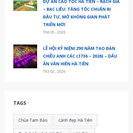
DỰ ÁN CAO TỐC HÀ TIÊN – RẠCH GIÁ
– BẠC LIÊU: TĂNG TỐC CHUẨN BỊ
ĐẦU TƯ, MỞ KHÔNG GIAN PHÁT
TRIỂN MỚI
Th6 05 , 2026
LỄ HỘI KỶ NIỆM 290 NĂM TAO ĐÀN
CHIÊU ANH CÁC (1736 – 2026) – DẤU
ẤN VĂN HIẾN HÀ TIÊN
Th3 02 , 2026
TAGS
Chùa Tam Bảo
cảnh đẹp Hà Tiên