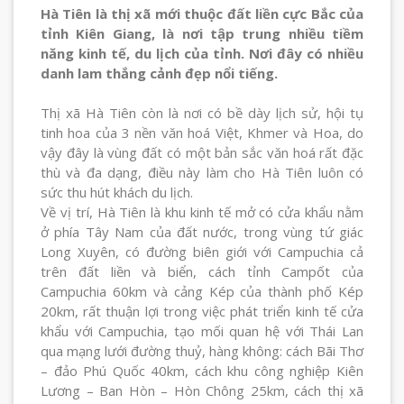
Hà Tiên là thị xã mới thuộc đất liền cực Bắc của
tỉnh Kiên Giang, là nơi tập trung nhiều tiềm
năng kinh tế, du lịch của tỉnh. Nơi đây có nhiều
danh lam thắng cảnh đẹp nổi tiếng.
Thị xã Hà Tiên còn là nơi có bề dày lịch sử, hội tụ
tinh hoa của 3 nền văn hoá Việt, Khmer và Hoa, do
vậy đây là vùng đất có một bản sắc văn hoá rất đặc
thù và đa dạng, điều này làm cho Hà Tiên luôn có
sức thu hút khách du lịch.
Về vị trí, Hà Tiên là khu kinh tế mở có cửa khẩu nằm
ở phía Tây Nam của đất nước, trong vùng tứ giác
Long Xuyên, có đường biên giới với Campuchia cả
trên đất liền và biển, cách tỉnh Campốt của
Campuchia 60km và cảng Kép của thành phố Kép
20km, rất thuận lợi trong việc phát triển kinh tế cửa
khẩu với Campuchia, tạo mối quan hệ với Thái Lan
qua mạng lưới đường thuỷ, hàng không: cách Bãi Thơ
– đảo Phú Quốc 40km, cách khu công nghiệp Kiên
Lương – Ban Hòn – Hòn Chông 25km, cách thị xã