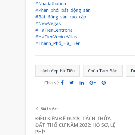
#Nhadathatien
#Phân_phối_bất_động_sản
#Bất_động_sản_cao_cấp
#NewVegas
#HaTienCentroria
#HaTienVeniceVillas
#Thành_Phố_Hà_Tiên
cảnh đẹp Hà Tiên
Chùa Tam Bảo
Du
Chia sẻ:
Bài trước:
ĐIỀU KIỆN ĐỂ ĐƯỢC TÁCH THỬA
ĐẤT THỔ CƯ NĂM 2022: HỒ SƠ, LỆ
PHÍ?