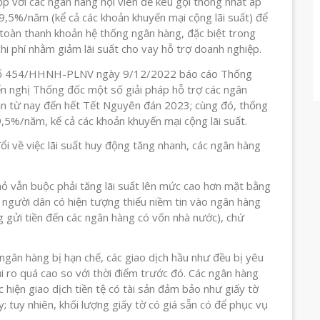
ọp với các ngân hàng hội viên để kêu gọi thống nhất áp
 9,5%/năm (kể cả các khoản khuyến mại cộng lãi suất) để
toàn thanh khoản hệ thống ngân hàng, đặc biệt trong
hi phí nhằm giảm lãi suất cho vay hỗ trợ doanh nghiệp.
n số 454/HHNH-PLNV ngày 9/12/2022 báo cáo Thống
n nghị Thống đốc một số giải pháp hỗ trợ các ngân
ản từ nay đến hết Tết Nguyên đán 2023; cùng đó, thống
 9,5%/năm, kể cả các khoản khuyến mại cộng lãi suất.
i về việc lãi suất huy động tăng nhanh, các ngân hàng
ỏ vẫn buộc phải tăng lãi suất lên mức cao hơn mặt bằng
 người dân có hiện tượng thiếu niềm tin vào ngân hàng
gửi tiền đến các ngân hàng có vốn nhà nước), chứ
n ngân hàng bị hạn chế, các giao dịch hầu như đều bị yêu
ủi ro quá cao so với thời điểm trước đó. Các ngân hàng
hiện giao dịch tiền tệ có tài sản đảm bảo như giấy tờ
 tuy nhiên, khối lượng giấy tờ có giá sẵn có để phục vụ