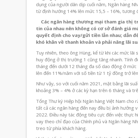
dụng của người dân dịp cuối năm, Ngân hàng Nh
từ định hướng 14% lên mức 15,5 – 16%, tương đ
Các ngân hàng thương mại tham gia thị t
tin của nhau nên không có cơ sở đánh giá mứ
quyết định cho vay/gửi tiền lẫn nhau; dẫn 
khó khăn về thanh khoản và phải nâng lãi 
Tuy nhiên, theo ông Hùng, kể từ khi các mức lãi 
huy động ở thị trường 1 cũng tăng nhanh. Tính đ
tháng đến dưới 12 tháng đa số dao động ở mức 
lên đến 11%/năm với số tiền từ 1 tỷ đồng trở lê
Như vậy, so với cuối năm 2021, mặt bằng lãi suấ
khoảng 3% – 4% ở các kỳ hạn trên 6 tháng và tr
Tổng Thư ký Hiệp hội Ngân hàng Việt Nam cho rằn
tất cả các ngân hàng đến nay đều bị ảnh hưởng và
2022. Điều này tác động tiêu cực đến việc thực hi
vay theo chỉ đạo của Chính phủ và Ngân hàng Nhà 
treo từ phía khách hàng.