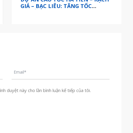
GIÁ – BẠC LIÊU: TĂNG TỐC
CHUẨN BỊ ĐẦU TƯ, MỞ KHÔNG
GIAN PHÁT TRIỂN MỚI
nh duyệt này cho lần bình luận kế tiếp của tôi.