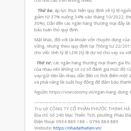
cho nhu cầu trên không nhiều.
Thứ ba
, áp lực thực hiện quy định về tỷ lệ ngu
giảm từ 37% xuống 34% vào tháng 10/2022, theo 
30%). Dẫn đến các ngân hàng thương mại đẩy lãi
bảo tuân thủ quy định.
Mặt khác, đối với tài khoản vốn chuyên dùng của 
vững, nhưng theo quy định tại Thông tư 22/201
cho việc tính tỷ lệ LDR (tỷ lệ dư nợ cho vay so với
Thứ tư
, các ngân hàng thương mại tham gia th
của nhau nên không có cơ sở đánh giá mức độ rủi 
vay/gửi tiền lẫn nhau; dẫn đến có thời điểm một
và phải nâng lãi suất huy động để đảm bảo thanh
Nguồn: https://vneconomy.vn/ngan-hang-dong-
———————————————————-
Trụ sở: CÔNG TY CỔ PHẦN PHƯỚC THỊNH HÀ
Địa chỉ: Số 240 Mạc Thiên Tích, phường Pháo Đài
Điện thoại: 0934 889 188 – 0796 884 889
Website:
https://nhadathatien.vn/