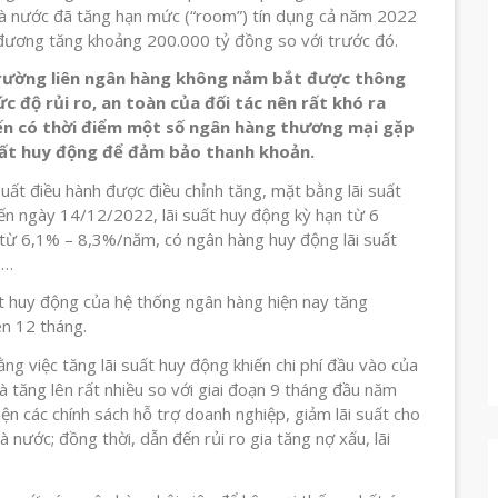
à nước đã tăng hạn mức (“room”) tín dụng cả năm 2022
ương tăng khoảng 200.000 tỷ đồng so với trước đó.
rường liên ngân hàng không nắm bắt được thông
c độ rủi ro, an toàn của đối tác nên rất khó ra
đến có thời điểm một số ngân hàng thương mại gặp
suất huy động để đảm bảo thanh khoản.
suất điều hành được điều chỉnh tăng, mặt bằng lãi suất
ến ngày 14/12/2022, lãi suất huy động kỳ hạn từ 6
từ 6,1% – 8,3%/năm, có ngân hàng huy động lãi suất
n…
t huy động của hệ thống ngân hàng hiện nay tăng
ên 12 tháng.
g việc tăng lãi suất huy động khiến chi phí đầu vào của
 tăng lên rất nhiều so với giai đoạn 9 tháng đầu năm
ện các chính sách hỗ trợ doanh nghiệp, giảm lãi suất cho
nước; đồng thời, dẫn đến rủi ro gia tăng nợ xấu, lãi