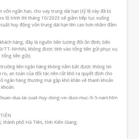
ồn vốn ngắn hạn, cho vay trung dài hạn (tỷ lệ này đã bị
lộ trình thì tháng 10/2023 sẽ giảm tiếp tục xuống
 suất huy động vốn trung dài hạn lên cao hơn nhằm đảm
khách hàng, đây là nguồn tiền tương đối ổn định, bền
9/TT-NHNN, không được tính vào tổng tiền gửi phục vụ
 tổng tiền gửi).
ị trường liên ngân hàng không nắm bắt được thông tin
ro, an toàn của đối tác nên rất khó ra quyết định cho
 số ngân hàng thương mại gặp khó khăn về thanh khoản
 khoản.
thuan-dua-lai-suat-huy-dong-ve-duoi-muc-9-5-nam.htm
 TIÊN
, thành phố Hà Tiên, tỉnh Kiên Giang.