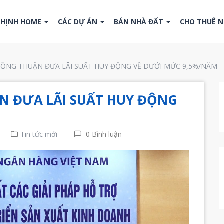
THỊNH HOME
CÁC DỰ ÁN
BÁN NHÀ ĐẤT
CHO THUÊ 
ỒNG THUẬN ĐƯA LÃI SUẤT HUY ĐỘNG VỀ DƯỚI MỨC 9,5%/NĂM
 ĐƯA LÃI SUẤT HUY ĐỘNG
Tin tức mới
0 Bình luận