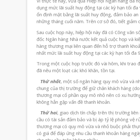
Vì thực tế này, vừa qua Hiệp hội Ngân hàng đã h
dụng mức lãi suất huy động tại các kỳ hạn tối đa
ổn định mặt bằng lãi suất huy động, đảm bảo an 
những tháng cuối năm. Trên cơ sở đó, tiết giảm c
Sau cuộc họp này, hiệp hội này đã có Công vă
đốc Ngân hàng Nhà nước kết quả cuộc họp và kiế
hàng thương mại liên quan đến hỗ trợ thanh kho
nhất mức lãi suất huy động tại các kỳ hạn tối đa
Trong một cuộc họp trước đó vài hôm, khi trao đổ
đã nêu một loạt các khó khăn, tồn tại.
Thứ nhất
, một số ngân hàng quy mô vừa và nh
chung của thị trường để giữ chân khách hàng (do
thương mại cổ phần quy mô nhỏ nên có xu hướng 
không hẳn gặp vấn đề thanh khoản.
Thứ hai
, giao dịch tín chấp trên thị trường liê
cầu có tài sản đảm bảo và bị áp tỷ lệ phòng vệ r
thương mại có quy mô vừa và nhỏ buộc phải thực 
có giá để đáp ứng nhu cầu thanh khoản hàng ngày;