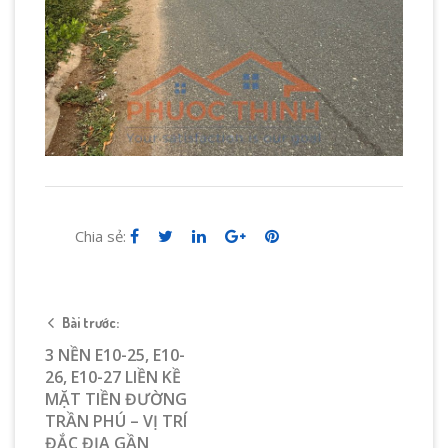
Chia sẻ:
Bài trước:
3 NỀN E10-25, E10-
26, E10-27 LIỀN KỀ
MẶT TIỀN ĐƯỜNG
TRẦN PHÚ – VỊ TRÍ
ĐẮC ĐỊA GẦN