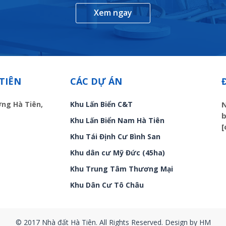
Xem ngay
TIÊN
CÁC DỰ ÁN
ờng Hà Tiên,
Khu Lấn Biển C&T
N
b
Khu Lấn Biển Nam Hà Tiên
[
Khu Tái Định Cư Bình San
Khu dân cư Mỹ Đức (45ha)
Khu Trung Tâm Thương Mại
Khu Dân Cư Tô Châu
© 2017 Nhà đất Hà Tiên. All Rights Reserved. Design by HM