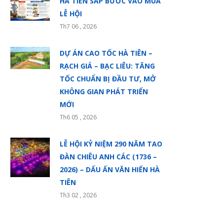
HÀ TIÊN SẮP BƯỚC VÀO MÙA
LỄ HỘI
Th7 06 , 2026
DỰ ÁN CAO TỐC HÀ TIÊN –
RẠCH GIÁ – BẠC LIÊU: TĂNG
TỐC CHUẨN BỊ ĐẦU TƯ, MỞ
KHÔNG GIAN PHÁT TRIỂN
MỚI
Th6 05 , 2026
LỄ HỘI KỶ NIỆM 290 NĂM TAO
ĐÀN CHIÊU ANH CÁC (1736 –
2026) – DẤU ẤN VĂN HIẾN HÀ
TIÊN
Th3 02 , 2026