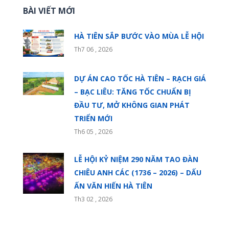
BÀI VIẾT MỚI
HÀ TIÊN SẮP BƯỚC VÀO MÙA LỄ HỘI
Th7 06 , 2026
DỰ ÁN CAO TỐC HÀ TIÊN – RẠCH GIÁ
– BẠC LIÊU: TĂNG TỐC CHUẨN BỊ
ĐẦU TƯ, MỞ KHÔNG GIAN PHÁT
TRIỂN MỚI
Th6 05 , 2026
LỄ HỘI KỶ NIỆM 290 NĂM TAO ĐÀN
CHIÊU ANH CÁC (1736 – 2026) – DẤU
ẤN VĂN HIẾN HÀ TIÊN
Th3 02 , 2026