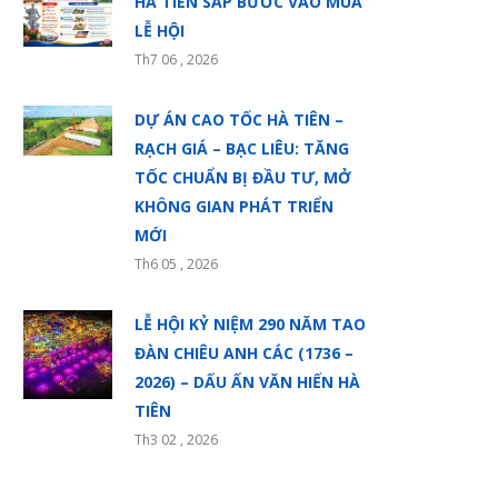
HÀ TIÊN SẮP BƯỚC VÀO MÙA
LỄ HỘI
Th7 06 , 2026
DỰ ÁN CAO TỐC HÀ TIÊN –
RẠCH GIÁ – BẠC LIÊU: TĂNG
TỐC CHUẨN BỊ ĐẦU TƯ, MỞ
KHÔNG GIAN PHÁT TRIỂN
MỚI
Th6 05 , 2026
LỄ HỘI KỶ NIỆM 290 NĂM TAO
ĐÀN CHIÊU ANH CÁC (1736 –
2026) – DẤU ẤN VĂN HIẾN HÀ
TIÊN
Th3 02 , 2026