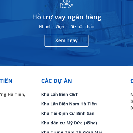
Hỗ trợ vay ngân hàng
Nhanh - Gọn - Lãi suất thấp
Xem ngay
TIÊN
CÁC DỰ ÁN
ờng Hà Tiên,
Khu Lấn Biển C&T
N
b
Khu Lấn Biển Nam Hà Tiên
[
Khu Tái Định Cư Bình San
Khu dân cư Mỹ Đức (45ha)
Khu Trung Tâm Thương Mại