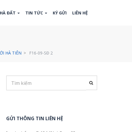
NHÀ ĐẤT
TIN TỨC
KÝ GỬI
LIÊN HỆ
ỚI HÀ TIÊN
F16-09-SĐ 2
GỬI THÔNG TIN LIÊN HỆ