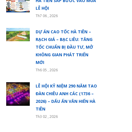
HÀ TIÊN SẮP BƯỚC VÀO MÙA
LỄ HỘI
Th7 06 , 2026
DỰ ÁN CAO TỐC HÀ TIÊN –
RẠCH GIÁ – BẠC LIÊU: TĂNG
TỐC CHUẨN BỊ ĐẦU TƯ, MỞ
KHÔNG GIAN PHÁT TRIỂN
MỚI
Th6 05 , 2026
LỄ HỘI KỶ NIỆM 290 NĂM TAO
ĐÀN CHIÊU ANH CÁC (1736 –
2026) – DẤU ẤN VĂN HIẾN HÀ
TIÊN
Th3 02 , 2026