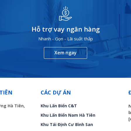
Hỗ trợ vay ngân hàng
Nhanh - Gọn - Lãi suất thấp
Xem ngay
TIÊN
CÁC DỰ ÁN
ờng Hà Tiên,
Khu Lấn Biển C&T
N
b
Khu Lấn Biển Nam Hà Tiên
[
Khu Tái Định Cư Bình San