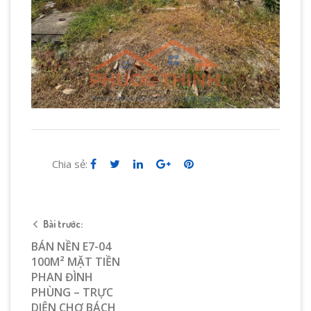
Chia sẻ:
Bài trước:
BÁN NỀN E7-04
100M² MẶT TIỀN
PHAN ĐÌNH
PHÙNG – TRỰC
DIỆN CHỢ BÁCH