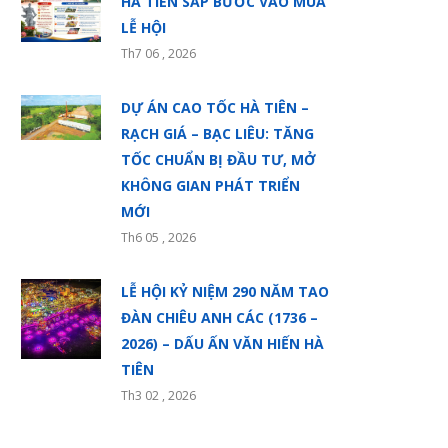
HÀ TIÊN SẮP BƯỚC VÀO MÙA
LỄ HỘI
Th7 06 , 2026
DỰ ÁN CAO TỐC HÀ TIÊN –
RẠCH GIÁ – BẠC LIÊU: TĂNG
TỐC CHUẨN BỊ ĐẦU TƯ, MỞ
KHÔNG GIAN PHÁT TRIỂN
MỚI
Th6 05 , 2026
LỄ HỘI KỶ NIỆM 290 NĂM TAO
ĐÀN CHIÊU ANH CÁC (1736 –
2026) – DẤU ẤN VĂN HIẾN HÀ
TIÊN
Th3 02 , 2026