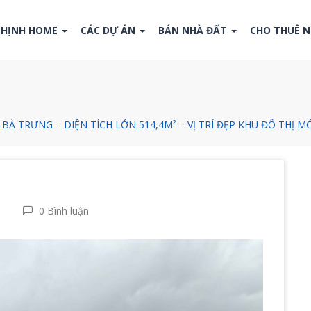
THỊNH HOME
CÁC DỰ ÁN
BÁN NHÀ ĐẤT
CHO THUÊ 
BÀ TRƯNG – DIỆN TÍCH LỚN 514,4M² – VỊ TRÍ ĐẸP KHU ĐÔ THỊ MỚ
0 Bình luận