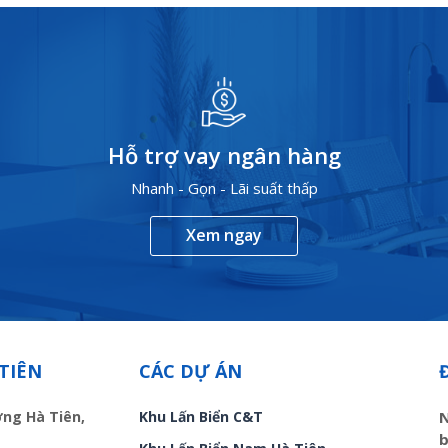
Hỗ trợ vay ngân hàng
Nhanh - Gọn - Lãi suất thấp
Xem ngay
TIÊN
CÁC DỰ ÁN
ờng Hà Tiên,
Khu Lấn Biển C&T
N
b