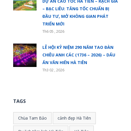
DỰ ÁN CAO TỐC HÀ TIÊN – RẠCH GIÁ
– BẠC LIÊU: TĂNG TỐC CHUẨN BỊ
ĐẦU TƯ, MỞ KHÔNG GIAN PHÁT
TRIỂN MỚI
Th6 05 , 2026
LỄ HỘI KỶ NIỆM 290 NĂM TAO ĐÀN
CHIÊU ANH CÁC (1736 – 2026) – DẤU
ẤN VĂN HIẾN HÀ TIÊN
Th3 02 , 2026
TAGS
Chùa Tam Bảo
cảnh đẹp Hà Tiên