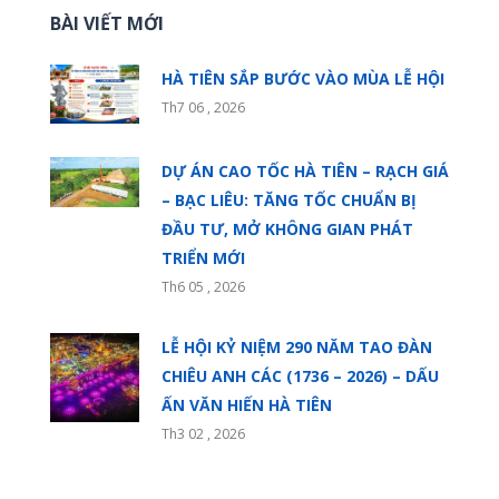
BÀI VIẾT MỚI
HÀ TIÊN SẮP BƯỚC VÀO MÙA LỄ HỘI
Th7 06 , 2026
DỰ ÁN CAO TỐC HÀ TIÊN – RẠCH GIÁ
– BẠC LIÊU: TĂNG TỐC CHUẨN BỊ
ĐẦU TƯ, MỞ KHÔNG GIAN PHÁT
TRIỂN MỚI
Th6 05 , 2026
LỄ HỘI KỶ NIỆM 290 NĂM TAO ĐÀN
CHIÊU ANH CÁC (1736 – 2026) – DẤU
ẤN VĂN HIẾN HÀ TIÊN
Th3 02 , 2026