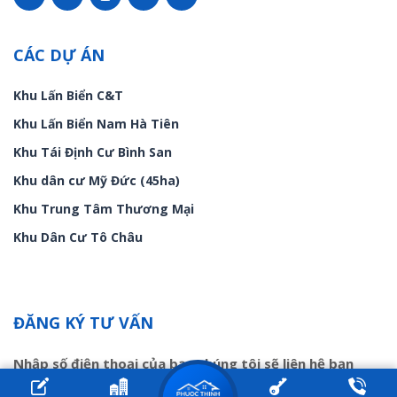
CÁC DỰ ÁN
Khu Lấn Biển C&T
Khu Lấn Biển Nam Hà Tiên
Khu Tái Định Cư Bình San
Khu dân cư Mỹ Đức (45ha)
Khu Trung Tâm Thương Mại
Khu Dân Cư Tô Châu
ĐĂNG KÝ TƯ VẤN
Nhập số điện thoại của bạn chúng tôi sẽ liên hệ bạn
trong ít phút!