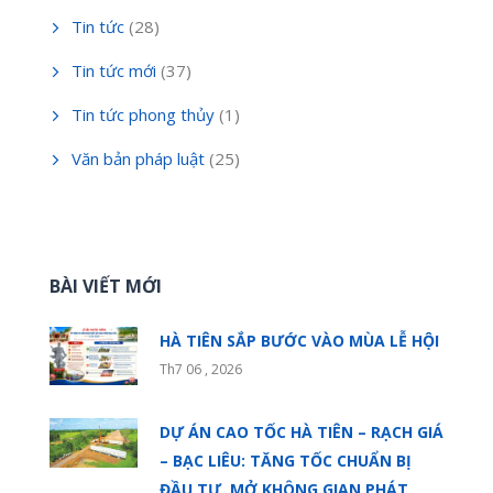
Tin tức
(28)
Tin tức mới
(37)
Tin tức phong thủy
(1)
Văn bản pháp luật
(25)
BÀI VIẾT MỚI
HÀ TIÊN SẮP BƯỚC VÀO MÙA LỄ HỘI
Th7 06 , 2026
DỰ ÁN CAO TỐC HÀ TIÊN – RẠCH GIÁ
– BẠC LIÊU: TĂNG TỐC CHUẨN BỊ
ĐẦU TƯ, MỞ KHÔNG GIAN PHÁT