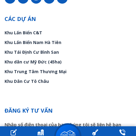
CÁC DỰ ÁN
Khu Lấn Biển C&T
Khu Lấn Biển Nam Hà Tiên
Khu Tái Định Cư Bình San
Khu dân cư Mỹ Đức (45ha)
Khu Trung Tâm Thương Mại
Khu Dân Cư Tô Châu
ĐĂNG KÝ TƯ VẤN
Nhập số điện thoại của bạn chúng tôi sẽ liên hệ bạn
trong ít phút!