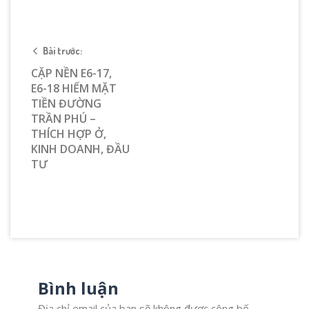
Bài trước:
CẶP NỀN E6-17,
E6-18 HIẾM MẶT
TIỀN ĐƯỜNG
TRẦN PHÚ –
THÍCH HỢP Ở,
KINH DOANH, ĐẦU
TƯ
Bình luận
Địa chỉ email của bạn sẽ không được công bố.