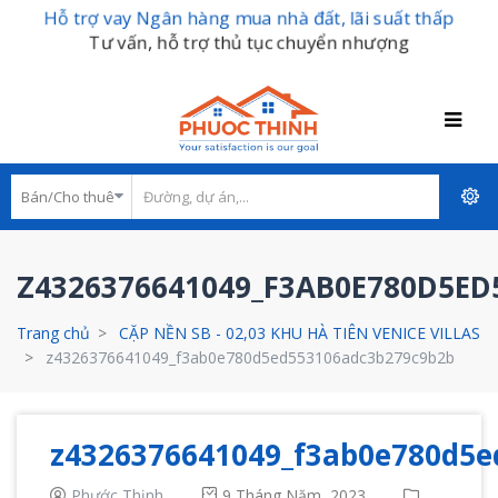
Hỗ trợ vay Ngân hàng mua nhà đất, lãi suất thấp
Tư vấn, hỗ trợ thủ tục chuyển nhượng
Z4326376641049_F3AB0E780D5E
Trang chủ
CẶP NỀN SB - 02,03 KHU HÀ TIÊN VENICE VILLAS
z4326376641049_f3ab0e780d5ed553106adc3b279c9b2b
z4326376641049_f3ab0e780d5e
Phước Thịnh
9 Tháng Năm, 2023