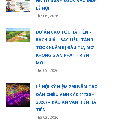
HÀ TIÊN SẮP BƯỚC VÀO MÙA
LỄ HỘI
Th7 06 , 2026
DỰ ÁN CAO TỐC HÀ TIÊN –
RẠCH GIÁ – BẠC LIÊU: TĂNG
TỐC CHUẨN BỊ ĐẦU TƯ, MỞ
KHÔNG GIAN PHÁT TRIỂN
MỚI
Th6 05 , 2026
LỄ HỘI KỶ NIỆM 290 NĂM TAO
ĐÀN CHIÊU ANH CÁC (1736 –
2026) – DẤU ẤN VĂN HIẾN HÀ
TIÊN
Th3 02 , 2026