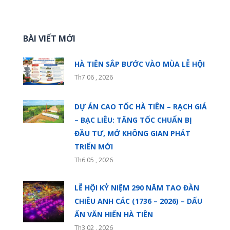
BÀI VIẾT MỚI
HÀ TIÊN SẮP BƯỚC VÀO MÙA LỄ HỘI
Th7 06 , 2026
DỰ ÁN CAO TỐC HÀ TIÊN – RẠCH GIÁ
– BẠC LIÊU: TĂNG TỐC CHUẨN BỊ
ĐẦU TƯ, MỞ KHÔNG GIAN PHÁT
TRIỂN MỚI
Th6 05 , 2026
LỄ HỘI KỶ NIỆM 290 NĂM TAO ĐÀN
CHIÊU ANH CÁC (1736 – 2026) – DẤU
ẤN VĂN HIẾN HÀ TIÊN
Th3 02 , 2026