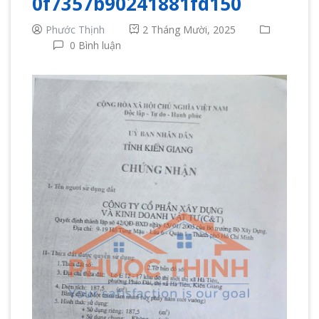
0f7357b90241881fd150
Phước Thịnh
2 Tháng Mười, 2025
0 Bình luận