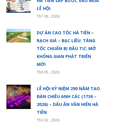
HÀ TIÊN SẮP BƯỚC VÀO MÙA
LỄ HỘI
Th7 06 , 2026
DỰ ÁN CAO TỐC HÀ TIÊN –
RẠCH GIÁ – BẠC LIÊU: TĂNG
TỐC CHUẨN BỊ ĐẦU TƯ, MỞ
KHÔNG GIAN PHÁT TRIỂN
MỚI
Th6 05 , 2026
LỄ HỘI KỶ NIỆM 290 NĂM TAO
ĐÀN CHIÊU ANH CÁC (1736 –
2026) – DẤU ẤN VĂN HIẾN HÀ
TIÊN
Th3 02 , 2026