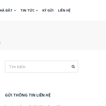
NHÀ ĐẤT
TIN TỨC
KÝ GỬI
LIÊN HỆ
5
GỬI THÔNG TIN LIÊN HỆ