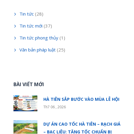
Tin tức
(28)
Tin tức mới
(37)
Tin tức phong thủy
(1)
Văn bản pháp luật
(25)
BÀI VIẾT MỚI
HÀ TIÊN SẮP BƯỚC VÀO MÙA LỄ HỘI
Th7 06 , 2026
DỰ ÁN CAO TỐC HÀ TIÊN – RẠCH GIÁ
– BẠC LIÊU: TĂNG TỐC CHUẨN BỊ