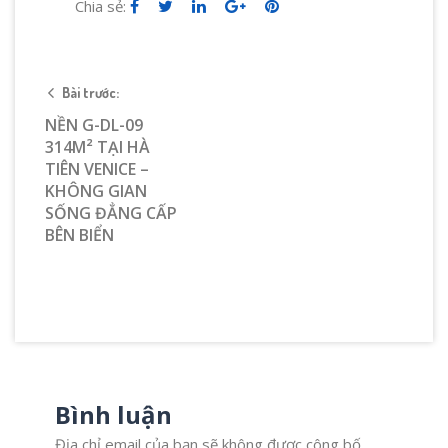
Chia sẻ:
Bài trước:
NỀN G-DL-09
314M² TẠI HÀ
TIÊN VENICE –
KHÔNG GIAN
SỐNG ĐẲNG CẤP
BÊN BIỂN
Bình luận
Địa chỉ email của bạn sẽ không được công bố.