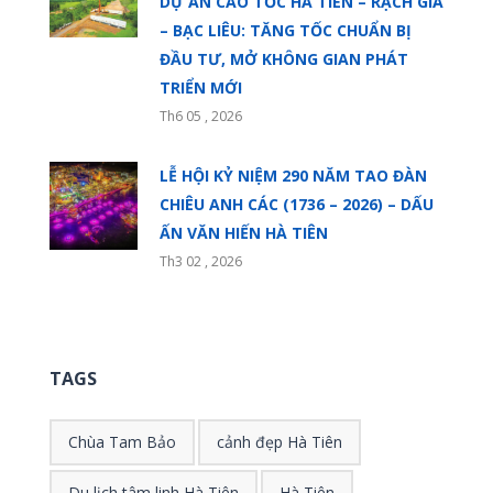
DỰ ÁN CAO TỐC HÀ TIÊN – RẠCH GIÁ
– BẠC LIÊU: TĂNG TỐC CHUẨN BỊ
ĐẦU TƯ, MỞ KHÔNG GIAN PHÁT
TRIỂN MỚI
Th6 05 , 2026
LỄ HỘI KỶ NIỆM 290 NĂM TAO ĐÀN
CHIÊU ANH CÁC (1736 – 2026) – DẤU
ẤN VĂN HIẾN HÀ TIÊN
Th3 02 , 2026
TAGS
Chùa Tam Bảo
cảnh đẹp Hà Tiên
Du lịch tâm linh Hà Tiên
Hà Tiên