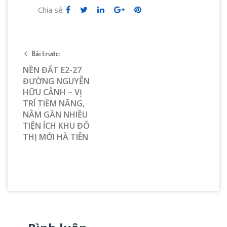
Chia sẻ:
Bài trước:
NỀN ĐẤT E2-27
ĐƯỜNG NGUYỄN
HỮU CẢNH – VỊ
TRÍ TIỀM NĂNG,
NẰM GẦN NHIỀU
TIỆN ÍCH KHU ĐÔ
THỊ MỚI HÀ TIÊN