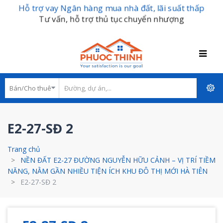
Hỗ trợ vay Ngân hàng mua nhà đất, lãi suất thấp
Tư vấn, hỗ trợ thủ tục chuyển nhượng
E2-27-SĐ 2
Trang chủ
NỀN ĐẤT E2-27 ĐƯỜNG NGUYỄN HỮU CẢNH – VỊ TRÍ TIỀM
NĂNG, NẰM GẦN NHIỀU TIỆN ÍCH KHU ĐÔ THỊ MỚI HÀ TIÊN
E2-27-SĐ 2