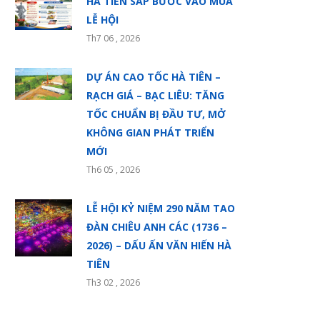
HÀ TIÊN SẮP BƯỚC VÀO MÙA
LỄ HỘI
Th7 06 , 2026
DỰ ÁN CAO TỐC HÀ TIÊN –
RẠCH GIÁ – BẠC LIÊU: TĂNG
TỐC CHUẨN BỊ ĐẦU TƯ, MỞ
KHÔNG GIAN PHÁT TRIỂN
MỚI
Th6 05 , 2026
LỄ HỘI KỶ NIỆM 290 NĂM TAO
ĐÀN CHIÊU ANH CÁC (1736 –
2026) – DẤU ẤN VĂN HIẾN HÀ
TIÊN
Th3 02 , 2026