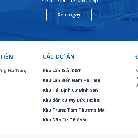
Xem ngay
TIÊN
CÁC DỰ ÁN
ờng Hà Tiên,
Khu Lấn Biển C&T
N
b
Khu Lấn Biển Nam Hà Tiên
[
Khu Tái Định Cư Bình San
Khu dân cư Mỹ Đức (45ha)
Khu Trung Tâm Thương Mại
Khu Dân Cư Tô Châu