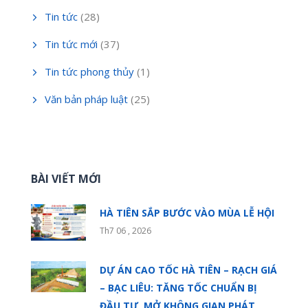
Tin tức
(28)
Tin tức mới
(37)
Tin tức phong thủy
(1)
Văn bản pháp luật
(25)
BÀI VIẾT MỚI
HÀ TIÊN SẮP BƯỚC VÀO MÙA LỄ HỘI
Th7 06 , 2026
DỰ ÁN CAO TỐC HÀ TIÊN – RẠCH GIÁ
– BẠC LIÊU: TĂNG TỐC CHUẨN BỊ
ĐẦU TƯ, MỞ KHÔNG GIAN PHÁT