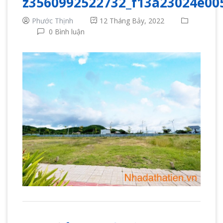
z3560992522732_f13a23024e00
Phước Thịnh
12 Tháng Bảy, 2022
0 Bình luận