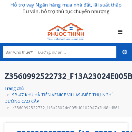
Hỗ trợ vay Ngân hàng mua nhà đất, lãi suất thấp
Tư vấn, hỗ trợ thủ tục chuyển nhượng
Z3560992522732_F13A23024E005
Trang chủ
SB-47 KHU HÀ TIÊN VENICE VILLAS-BIỆT THỰ NGHỈ
DƯỠNG CAO CẤP
z3560992522732_f13a23024e005bf0102947a2b68cd86f