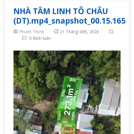
NHÀ TÂM LINH TÔ CHÂU
(DT).mp4_snapshot_00.15.165
Phước Thịnh
21 Tháng Một, 2026
0 Bình luận