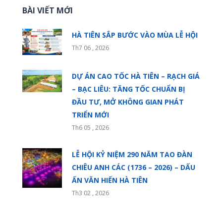
BÀI VIẾT MỚI
HÀ TIÊN SẮP BƯỚC VÀO MÙA LỄ HỘI
Th7 06 , 2026
DỰ ÁN CAO TỐC HÀ TIÊN – RẠCH GIÁ
– BẠC LIÊU: TĂNG TỐC CHUẨN BỊ
ĐẦU TƯ, MỞ KHÔNG GIAN PHÁT
TRIỂN MỚI
Th6 05 , 2026
LỄ HỘI KỶ NIỆM 290 NĂM TAO ĐÀN
CHIÊU ANH CÁC (1736 – 2026) – DẤU
ẤN VĂN HIẾN HÀ TIÊN
Th3 02 , 2026