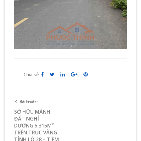
Chia sẻ:
Bài trước:
SỞ HỮU MẢNH
ĐẤT NGHỈ
DƯỠNG 5.315M²
TRÊN TRỤC VÀNG
TỈNH LỘ 28 – TIỀM