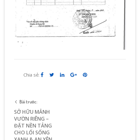
Chia sẻ:
Bài trước:
SỞ HỮU MẢNH
VƯỜN RIÊNG –
ĐẶT NỀN TẢNG
CHO LỐI SỐNG
XANH & AN YÊN