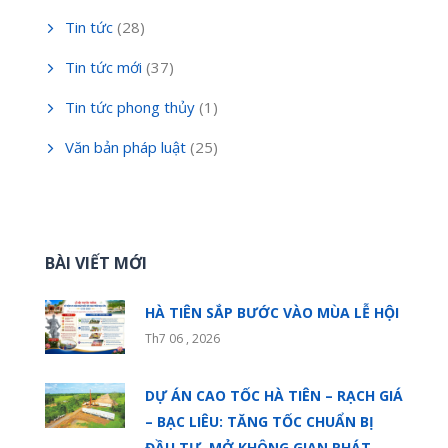
Tin tức
(28)
Tin tức mới
(37)
Tin tức phong thủy
(1)
Văn bản pháp luật
(25)
BÀI VIẾT MỚI
HÀ TIÊN SẮP BƯỚC VÀO MÙA LỄ HỘI
Th7 06 , 2026
DỰ ÁN CAO TỐC HÀ TIÊN – RẠCH GIÁ
– BẠC LIÊU: TĂNG TỐC CHUẨN BỊ
ĐẦU TƯ, MỞ KHÔNG GIAN PHÁT