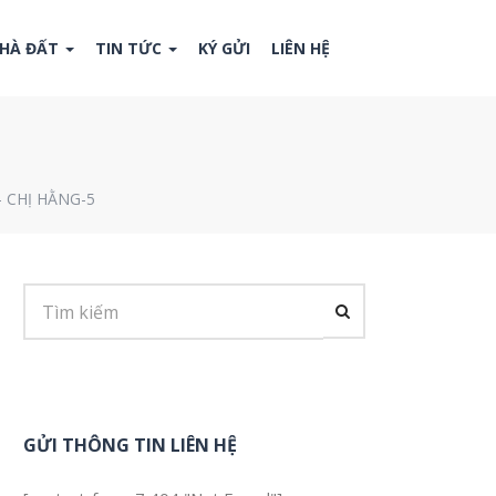
NHÀ ĐẤT
TIN TỨC
KÝ GỬI
LIÊN HỆ
– CHỊ HẰNG-5
GỬI THÔNG TIN LIÊN HỆ