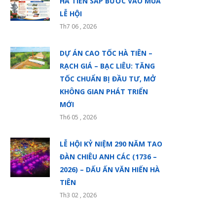
HÀ TIÊN SẮP BƯỚC VÀO MÙA
LỄ HỘI
Th7 06 , 2026
DỰ ÁN CAO TỐC HÀ TIÊN –
RẠCH GIÁ – BẠC LIÊU: TĂNG
TỐC CHUẨN BỊ ĐẦU TƯ, MỞ
KHÔNG GIAN PHÁT TRIỂN
MỚI
Th6 05 , 2026
LỄ HỘI KỶ NIỆM 290 NĂM TAO
ĐÀN CHIÊU ANH CÁC (1736 –
2026) – DẤU ẤN VĂN HIẾN HÀ
TIÊN
Th3 02 , 2026