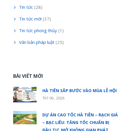
Tin tức
(28)
Tin tức mới
(37)
Tin tức phong thủy
(1)
Văn bản pháp luật
(25)
BÀI VIẾT MỚI
HÀ TIÊN SẮP BƯỚC VÀO MÙA LỄ HỘI
Th7 06 , 2026
DỰ ÁN CAO TỐC HÀ TIÊN – RẠCH GIÁ
– BẠC LIÊU: TĂNG TỐC CHUẨN BỊ
ĐẦU TƯ, MỞ KHÔNG GIAN PHÁT