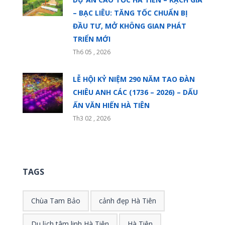
– BẠC LIÊU: TĂNG TỐC CHUẨN BỊ
ĐẦU TƯ, MỞ KHÔNG GIAN PHÁT
TRIỂN MỚI
Th6 05 , 2026
LỄ HỘI KỶ NIỆM 290 NĂM TAO ĐÀN
CHIÊU ANH CÁC (1736 – 2026) – DẤU
ẤN VĂN HIẾN HÀ TIÊN
Th3 02 , 2026
TAGS
Chùa Tam Bảo
cảnh đẹp Hà Tiên
Du lịch tâm linh Hà Tiên
Hà Tiên