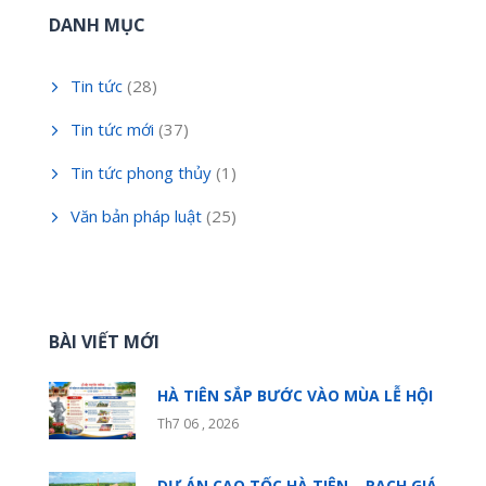
DANH MỤC
Tin tức
(28)
Tin tức mới
(37)
Tin tức phong thủy
(1)
Văn bản pháp luật
(25)
BÀI VIẾT MỚI
HÀ TIÊN SẮP BƯỚC VÀO MÙA LỄ HỘI
Th7 06 , 2026
DỰ ÁN CAO TỐC HÀ TIÊN – RẠCH GIÁ