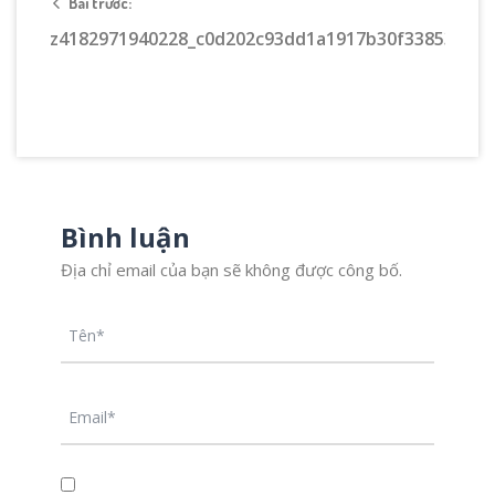
Bài trước:
z4182971940228_c0d202c93dd1a1917b30f338532313
Bình luận
Địa chỉ email của bạn sẽ không được công bố.