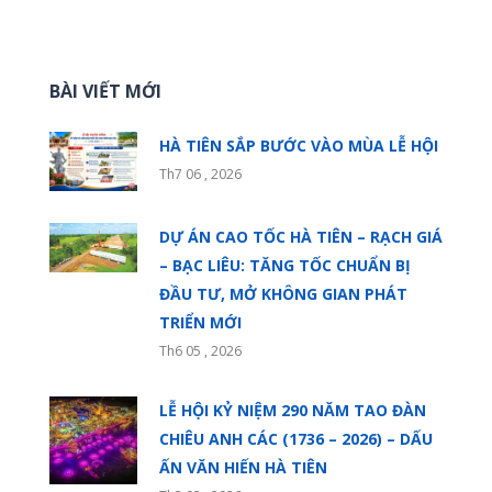
BÀI VIẾT MỚI
HÀ TIÊN SẮP BƯỚC VÀO MÙA LỄ HỘI
Th7 06 , 2026
DỰ ÁN CAO TỐC HÀ TIÊN – RẠCH GIÁ
– BẠC LIÊU: TĂNG TỐC CHUẨN BỊ
ĐẦU TƯ, MỞ KHÔNG GIAN PHÁT
TRIỂN MỚI
Th6 05 , 2026
LỄ HỘI KỶ NIỆM 290 NĂM TAO ĐÀN
CHIÊU ANH CÁC (1736 – 2026) – DẤU
ẤN VĂN HIẾN HÀ TIÊN