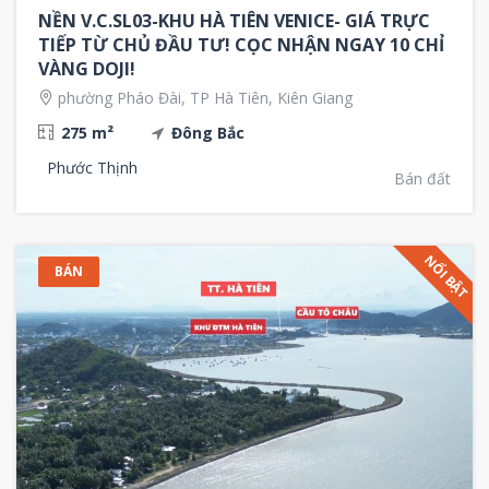
NỀN V.C.SL03-KHU HÀ TIÊN VENICE- GIÁ TRỰC
TIẾP TỪ CHỦ ĐẦU TƯ! CỌC NHẬN NGAY 10 CHỈ
VÀNG DOJI!
phường Pháo Đài, TP Hà Tiên, Kiên Giang
275 m²
Đông Bắc
Phước Thịnh
Bán đất
NỔI BẬT
BÁN