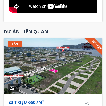
DỰ ÁN LIÊN QUAN
NỔI BẬT
BÁN
4
23 TRIỆU 660 /M²