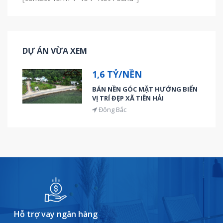
DỰ ÁN VỪA XEM
1,6 TỶ/NỀN
BÁN NỀN GÓC MẶT HƯỚNG BIỂN
VỊ TRÍ ĐẸP XÃ TIÊN HẢI
Đông Bắc
Hỗ trợ vay ngân hàng