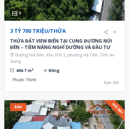
8
3 TỶ 700 TRIỆU/THỬA
THỬA ĐẤT VIEW BIỂN TẠI CUNG ĐƯỜNG NÚI
ĐÈN – TIỀM NĂNG NGHỈ DƯỠNG VÀ ĐẦU TƯ
Đường Núi Đèn, Khu Phố 2, phường Hà Tiên, Tỉnh An
Giang
406.7 m²
Đông
Phước Thịnh
Bán đất
NỔI BẬT
BÁN