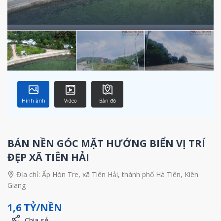
Hình ảnh
Video
Bản đồ
BÁN NỀN GÓC MẶT HƯỚNG BIỂN VỊ TRÍ
ĐẸP XÃ TIÊN HẢI
Địa chỉ:
Ấp Hòn Tre, xã Tiên Hải, thành phố Hà Tiên, Kiên
Giang
1,6 TỶ/NỀN
Chia sẻ